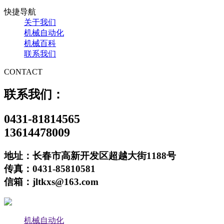
快捷导航
关于我们
机械自动化
机械百科
联系我们
CONTACT
联系我们：
0431-81814565
13614478009
地址：长春市高新开发区超越大街1188号
传真：0431-85810581
信箱：jltkxs@163.com
机械自动化