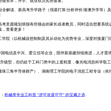
合做资本，升学、就业双沉劣势显著。
业全解读、新高考升学路子（强基打算/分析评价/港澳升学等）
！
考意愿规划填报有些领会的家长或者教员，同时适合想要系统进
狐，查看更多！
学院（以机械设想制制及其从动化为劣势专业，深度对接厦门现
中国电信及中兴、爱立信等企业，陪伴新基建持续推进，人才需
级型，但仍处于工科门类中的上逛程度，像光电消息科学取工程表
珠三角半导体财产）、湖南理工学院的电子消息工程专业（依托
篇：
机械类专业工科里 “进可攻退可守” 的宝藏之选