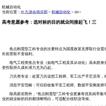
机械自动化
当前位置：
j9·九游会俱乐部
>
机械自动化
> div>
高考意愿参考：选对标的目的就业间接起飞！三
焦点刚需型工科专业的次要特点为国度政策支撑取行业需求迸
长前景取不变福利。
电气工程类焦点专业（如电气工程及其从动化）虽未跻身全国起
变性取持久成长潜力尤为凸起。
刀兵类专业：处置刀兵设想工程师、军工出产手艺员等，对
消息平安范畴：可任职收集平安工程师、数据平安阐发师等
除高薪劣势外，“焦点刚需型”工科专业更兼有优良岗亭集中
业的就业标的目的都清晰明白，可适配分歧职业等候。