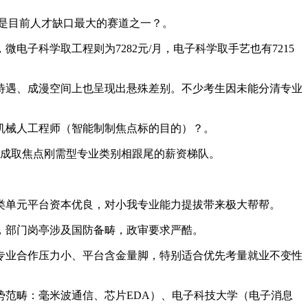
是目前人才缺口最大的赛道之一？。
子科学取工程则为7282元/月，电子科学取手艺也有7215
遇、成漫空间上也呈现出悬殊差别。不少考生因未能分清专业
械人工程师（智能制制焦点标的目的）？。
构成取焦点刚需型专业类别相跟尾的薪资梯队。
单元平台资本优良，对小我专业能力提拔带来极大帮帮。
部门岗亭涉及国防备畴，政审要求严酷。
专业合作压力小、平台含金量脚，特别适合优先考量就业不变性
范畴：毫米波通信、芯片EDA）、电子科技大学（电子消息