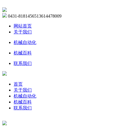
0431-81814565
13614478009
网站首页
关于我们
机械自动化
机械百科
联系我们
首页
关于我们
机械自动化
机械百科
联系我们