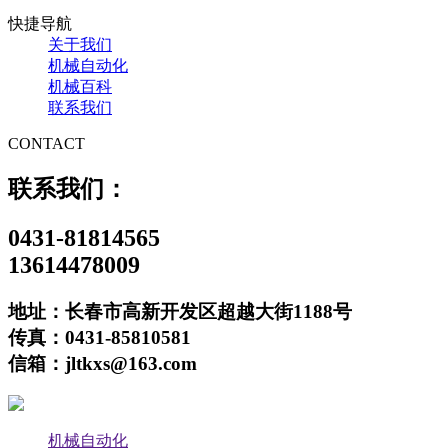
快捷导航
关于我们
机械自动化
机械百科
联系我们
CONTACT
联系我们：
0431-81814565
13614478009
地址：长春市高新开发区超越大街1188号
传真：0431-85810581
信箱：jltkxs@163.com
机械自动化