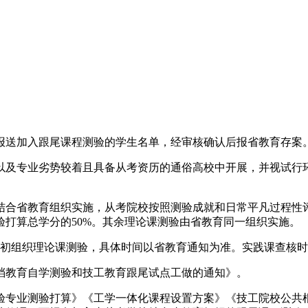
送加入跟尾课程测验的学生名单，经审核确认后报省教育存案
及专业劣势较着且具备从考资历的通俗高校中开展，并视试行环
合省教育组织实施，从考院校按照测验成就和日常平凡过程性评
打算总学分的50%。其余理论课测验由省教育同一组织实施。
月初组织理论课测验，具体时间以省教育通知为准。实践课查核
教育自学测验和技工教育跟尾试点工做的通知》。
业测验打算》《工学一体化课程设置方案》《技工院校公共根本