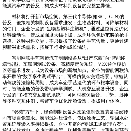
能源汽车中的普及，构成从材料到设备的完整立异链。
材料将打开新市场空间。第三代半导体(如SiC、GaN)的
普及，鞭策相关制制设备需求迸发；生物基材料、可降解材料
的使用，企业研发的“生物基塑料注塑机”，通过温控算法优化
材料流动性，使成品强度大幅提拔，成为环保包拆范畴的抢手
选择。这种材料立异，不只提拔了设备的手艺含量，更通过满
脚新兴市场需求，拓展了行业的成长鸿沟。
智能网联手艺鞭策汽车制制设备从“出产东西”向“智能终
端”转型。车联网测试设备、高精度定位系统、V2X通信模仿
器等需求迸发，成为设备市场的新增加点。企业为智能网联汽
车开辟的“数字孪生测试平台”，可模仿复杂交通场景，缩短从
动驾驶算法锻炼周期，成为车企手艺迭代的环节根本设备。同
时，智能座舱的普及带动声学测试、人机交互设备升级。企业
研发的“多模态交互测试系统”，可同时模仿语音、手势、眼神
等多种交互体例，帮帮车企优化座舱设想，提拔用户体验。
“双碳”方针下，绿色制制设备从政策强制设置装备摆设转
向市场自觉需求。氢能源冲压设备、低碳涂拆工艺、轮回水处
置系统等渗入率持续提拔。企业开辟的“零碳工场处理方案”，
通过光伏发电、余热收受接管、碳捕集等手艺，实现制制环节