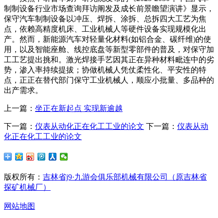
制制设备行业市场查询拜访阐发及成长前景瞻望演讲》显示，
保守汽车制制设备以冲压、焊拆、涂拆、总拆四大工艺为焦
点，依赖高精度机床、工业机械人等硬件设备实现规模化出
产。然而，新能源汽车对轻量化材料(如铝合金、碳纤维)的使
用，以及智能座舱、线控底盘等新型零部件的普及，对保守加
工工艺提出挑和。激光焊接手艺因其正在异种材料毗连中的劣
势，渗入率持续提拔；协做机械人凭仗柔性化、平安性的特
点，正正在替代部门保守工业机械人，顺应小批量、多品种的
出产需求。
上一篇：
坐正在新起点 实现新逾越
下一篇：
仪表从动化正在化工工业的论文
下一篇：
仪表从动
化正在化工工业的论文
版权所有：
吉林省j9·九游会俱乐部机械有限公司（原吉林省
探矿机械厂）
网站地图