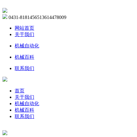
0431-81814565
13614478009
网站首页
关于我们
机械自动化
机械百科
联系我们
首页
关于我们
机械自动化
机械百科
联系我们