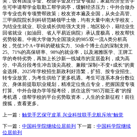
美，设有国度学金、校级学金及行业专项励，家庭经济坚苦学
生可申请帮学金取勤工帮学岗亭，缓解经济压力；中外合做办
学专业也有专项赞帮政策；校友资本遍及全国，从央企高管、
三甲病院院长到科研范畴领甲士物，均有大量中南大学校友，
为结业生就业、职业成长供给强大支持，地区较小，籍结业生
回省就业（如油田、省人平易近病院）承认度极高，校友帮扶
劣势较着。中南大学做为全国顶尖的985/双一流A类分析高
校，凭仗3个A+学科的硬核实力、50余个博士点的深制支持、
25。71%的高保研率、98%的就业率，以及湘雅医学、王牌工
学的奇特劣势，再加上长沙新一线城市的宜居盈利，成为高
分、中高分段考生冲击顶尖高校、兼顾“深制+不变+成长”的黄
金选择。2025年学校招生新政利好浩繁，扩招、按专业招生、
转专业放宽，为考生供给了更多机遇。考生可连系本身分数位
次、身体前提取职业规划，精准定位焦点专业，把握国度专项
打算、中外合做办学等报考径，抓住这所“985万能王者”的报
考机遇，借帮学校的平台劣势取资本，人生的全新征程！前往
搜狐，查看更多。
上一篇：
触觉手艺保守皮革 兴业科技联手北航斥地“触觉
下一篇：
中国科学院继续位居前列
下一篇：
中国科学院继续
位居前列