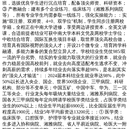
班，选拔优良学生进行沉点培育，配备顶尖师资、科研资本；
③ 产教融合：建有多个企业练习、临床练习（湘雅系列病院
等），所有专业学生均需参取一线练习，强化实操能力；：实
施“双注册、双师资、4+0、双学位”机制，学生同步注册两校
学籍，全程正在中南大学进修，享受两边讲授资本，全英文讲
课，合适前提者结业可获中南大学本科文凭及两校学士学位；
中欧结合培育、国际互换生项目丰硕，取世界顶尖高校合做，
培育具有国际视野的顶尖人才；开设21个微专业，培育跨学科
融通、多能力兼备的复合型立异人才。学校结业生凭仗985/双
一流的平台劣势、结实的专业能力取强大的行业资本，就业合
作力稳居全国高校前列，就业去向高度适配考生逃求不变、冲
刺高薪的需求，持续多年结业去向落实率超98%，是名副其实
的“顶尖人才输送”：：2024届本科结业生就业率达98%，此中
50%以长进入央企、国企、世界500强企业、三甲病院、科研
机构、部分等不变单元；中国五矿、中国中车、华为、三一沉
工等央企、行业龙头每年吸纳大量结业生，湘雅系列病院、全
国各大三甲病院每年定向聘请学校医学类结业生，占医学类结
业生的60%以上；结业生平均起薪6900元，比全国应届生平均
程度高1900元，结业5年平均薪资达13200元；：① 医学类：
临床医学、口腔医学、护理学等专业就业率接近100%，结业
生多进入协和病院、湘雅病院、省人平易近病院、哈医大一附