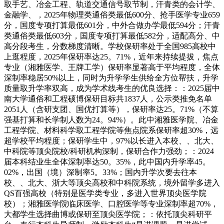
取手艺、冶金工程、轨道交通信号取节制，汗青类的会计学、
金融学、，2025年物理类通俗类最低600分、抢手医学专业659
分，国度专项打算最低601分，中外合做办学最低594分；汗青
类通俗类最低603分，国度专项打算最低582分，适配高分、中
高分段考生，分数梯度清晰。学校保研率处于全国985高校中
上逛程度，2025年保研率达25。71%，近年来持续提拔，焦点
专业（湘雅医学、王牌工学）保研率显著高于平均程度，全体
深制率稳居50%以上，同时为升学学生供给全方位帮扶，升学
质量取升学率双高，成为学术线考生的优良选择：：2025届中
南大学通俗和工程硕博保研目标共1837人，公示类推免名单
2051人（含研支团、国优打算等），保研率达25。71%（不算
强基打算和长学制人数为24。94%）。此中湘雅医学院、冶金
工程学院、材料科学取工程学院等焦点院系保研率超30%，远
超学校平均程度；保研学生中，97%以长进入本校、、北大、
中科院等顶尖院校/科研机构深制，保研合作力强劲；：2024
届本科结业生全体深制率达50。35%，此中国内升学率45。
02%，出国（境）深制率5。33%；国内升学次要去往本
校、、北大、浙大等顶尖高校和中科院系统，境外留学多进入
QS百强高校（特别是医学类专业，多进入世界顶尖医学院
校）；湘雅医学院临床医学、口腔医学等专业深制率超70%，
大都学生选择曲博或保研至顶尖医学院；：依托顶尖科研平