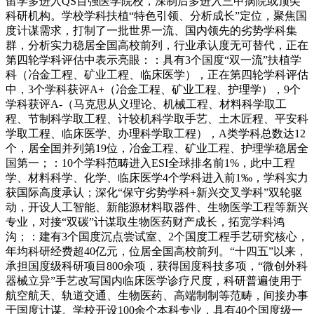
留学多进入QS百强医学院校，深制后多进入三甲病院或顶尖
科研机构。学校学科扶植“特色引领、分析成长”定位，聚焦国
度计谋需求，打制了一批世界一流、国内领先的劣势学科集
群，分析实力稳居全国高校前列，行业承认度无可替代，正在
第四轮学科评估中表示亮眼：：具有3个国度“双一流”扶植学
科（冶金工程、矿业工程、临床医学），正在第四轮学科评估
中，3个学科获评A+（冶金工程、矿业工程、护理学），9个
学科获评A-（马克思从义理论、机械工程、材料科学取工
程、节制科学取工程、计较机科学取手艺、土木匠程、平安科
学取工程、临床医学、办理科学取工程），A类学科总数达12
个，居全国并列第19位，冶金工程、矿业工程、护理学稳居全
国第一；：10个学科范畴进入ESI全球排名前1%，此中工程
学、材料科学、化学、临床医学4个学科进入前1‰，学科实力
获国际高度承认；深化“保守劣势学科+新兴交叉学科”双轮驱
动，开设人工智能、新能源材料取器件、生物医学工程等新兴
专业，对接“双碳”计谋取生物医药财产成长，拓宽学科鸿
沟；：建有3个国度沉点尝试室、2个国度工程手艺研究核心，
年均科研经费超40亿元，位居全国高校前列。“十四五”以来，
承担国度级科研项目800余项，获得国度科技多项，“微创外科
器械立异”手艺改写国内临床医学诊疗尺度，科研普遍使用于
航空航天、轨道交通、生物医药、高端制制等范畴，间接办事
于国度计谋。学校开设100余个本科专业，具有40个国度级一