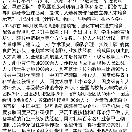
台，奉行本科生导师制，激励本科生“早进课题、早进尝试
室、早进团队”，参取国度级科研项目和学科竞赛；配备专业
导师供给专业课答疑、复试，入选科技部“全国立异人才培育
示范”；开设4个班（计较机、物理、生物科学、根本医学），
2025岁首年月次高考意愿间接填报，强化本研贯通式培育，
配备高程度师资取升学保障；同时为出国（境）学生供给言语
培训、院校申请指点等全方位支撑。学校人才强校计谋，师资
力量雄厚，建立起一支“学术顶尖、梯队合理、实践丰硕”的优
良师资步队，兼顾学术制诣取行业实践经验，构成国内顶尖的
人才高地，完全适配高质量人才培育需求：：现有教职工3036
人，此中兼任教师2000余人，传授及响应正高职称人员2161
人，博士生导师1000余人，具有博士学位的教师占比超90%；
具有中国科学院院士、中国工程院院士共17人，国度精采青年
科学基金获得者41人，国度级领甲士才60余人，国度级青年人
才80余人，享受特殊津贴专家353人；全国高校黄大年式教师
团队3个，国度级讲授团队6个，省部级讲授团队30余个；国度
级讲授名师5人，省部级讲授名师80余人；：大量教师来自中
国五矿、中国中车、湘雅系列病院等顶尖企业、医疗机构，深
度参取国度严沉科研项目、严沉工程扶植和临床诊疗工做，具
备丰硕的行业一线实践经验；同时礼聘百余名行业领甲士物、
国际顶尖专家担任兼职传授、名望传授，将行业前沿案例、手
艺尺度、临床经验融入讲堂讲授，实现“学界+业界”双导师赋