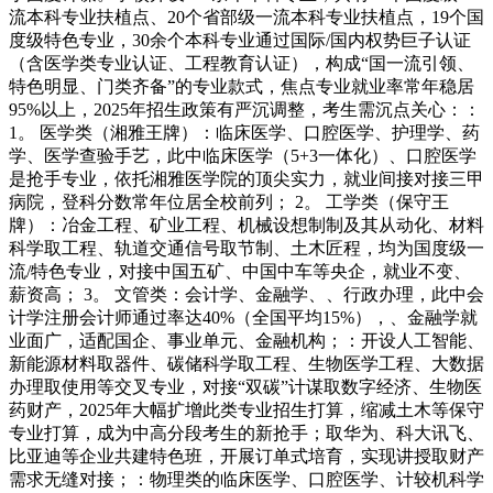
流本科专业扶植点、20个省部级一流本科专业扶植点，19个国
度级特色专业，30余个本科专业通过国际/国内权势巨子认证
（含医学类专业认证、工程教育认证），构成“国一流引领、
特色明显、门类齐备”的专业款式，焦点专业就业率常年稳居
95%以上，2025年招生政策有严沉调整，考生需沉点关心：：
1。 医学类（湘雅王牌）：临床医学、口腔医学、护理学、药
学、医学查验手艺，此中临床医学（5+3一体化）、口腔医学
是抢手专业，依托湘雅医学院的顶尖实力，就业间接对接三甲
病院，登科分数常年位居全校前列； 2。 工学类（保守王
牌）：冶金工程、矿业工程、机械设想制制及其从动化、材料
科学取工程、轨道交通信号取节制、土木匠程，均为国度级一
流/特色专业，对接中国五矿、中国中车等央企，就业不变、
薪资高； 3。 文管类：会计学、金融学、、行政办理，此中会
计学注册会计师通过率达40%（全国平均15%），、金融学就
业面广，适配国企、事业单元、金融机构；：开设人工智能、
新能源材料取器件、碳储科学取工程、生物医学工程、大数据
办理取使用等交叉专业，对接“双碳”计谋取数字经济、生物医
药财产，2025年大幅扩增此类专业招生打算，缩减土木等保守
专业打算，成为中高分段考生的新抢手；取华为、科大讯飞、
比亚迪等企业共建特色班，开展订单式培育，实现讲授取财产
需求无缝对接；：物理类的临床医学、口腔医学、计较机科学