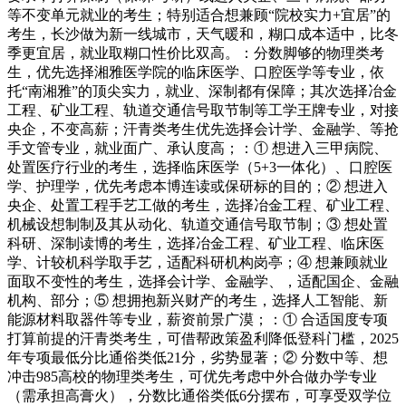
等不变单元就业的考生；特别适合想兼顾“院校实力+宜居”的
考生，长沙做为新一线城市，天气暖和，糊口成本适中，比冬
季更宜居，就业取糊口性价比双高。：分数脚够的物理类考
生，优先选择湘雅医学院的临床医学、口腔医学等专业，依
托“南湘雅”的顶尖实力，就业、深制都有保障；其次选择冶金
工程、矿业工程、轨道交通信号取节制等工学王牌专业，对接
央企，不变高薪；汗青类考生优先选择会计学、金融学、等抢
手文管专业，就业面广、承认度高；：① 想进入三甲病院、
处置医疗行业的考生，选择临床医学（5+3一体化）、口腔医
学、护理学，优先考虑本博连读或保研标的目的；② 想进入
央企、处置工程手艺工做的考生，选择冶金工程、矿业工程、
机械设想制制及其从动化、轨道交通信号取节制；③ 想处置
科研、深制读博的考生，选择冶金工程、矿业工程、临床医
学、计较机科学取手艺，适配科研机构岗亭；④ 想兼顾就业
面取不变性的考生，选择会计学、金融学、，适配国企、金融
机构、部分；⑤ 想拥抱新兴财产的考生，选择人工智能、新
能源材料取器件等专业，薪资前景广漠；：① 合适国度专项
打算前提的汗青类考生，可借帮政策盈利降低登科门槛，2025
年专项最低分比通俗类低21分，劣势显著；② 分数中等、想
冲击985高校的物理类考生，可优先考虑中外合做办学专业
（需承担高膏火），分数比通俗类低6分摆布，可享受双学位