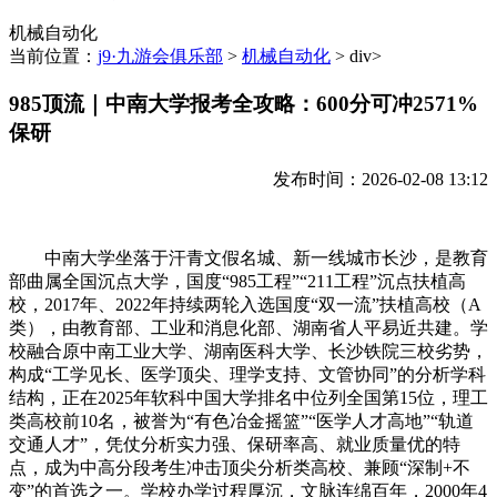
机械自动化
当前位置：
j9·九游会俱乐部
>
机械自动化
> div>
985顶流｜中南大学报考全攻略：600分可冲2571%
保研
发布时间：2026-02-08 13:12
中南大学坐落于汗青文假名城、新一线城市长沙，是教育
部曲属全国沉点大学，国度“985工程”“211工程”沉点扶植高
校，2017年、2022年持续两轮入选国度“双一流”扶植高校（A
类），由教育部、工业和消息化部、湖南省人平易近共建。学
校融合原中南工业大学、湖南医科大学、长沙铁院三校劣势，
构成“工学见长、医学顶尖、理学支持、文管协同”的分析学科
结构，正在2025年软科中国大学排名中位列全国第15位，理工
类高校前10名，被誉为“有色冶金摇篮”“医学人才高地”“轨道
交通人才”，凭仗分析实力强、保研率高、就业质量优的特
点，成为中高分段考生冲击顶尖分析类高校、兼顾“深制+不
变”的首选之一。学校办学过程厚沉，文脉连绵百年，2000年4