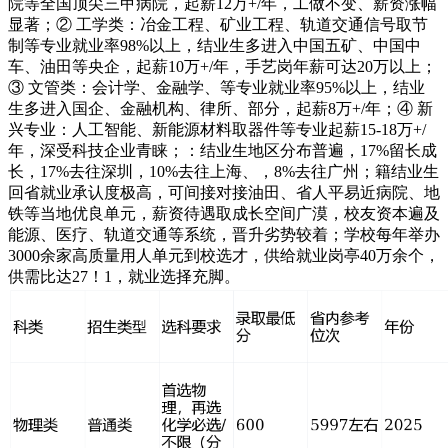
院等全国顶尖三甲病院，起薪12万+/年，工做不变、薪资涨幅
显著；② 工学类：冶金工程、矿业工程、轨道交通信号取节
制等专业就业率98%以上，结业生多进入中国五矿、中国中
车、油田等央企，起薪10万+/年，手艺岗年薪可达20万以上；
③ 文管类：会计学、金融学、等专业就业率95%以上，结业
生多进入国企、金融机构、律所、部分，起薪8万+/年；④ 新
兴专业：人工智能、新能源材料取器件等专业起薪15-18万+/
年，深受科技企业青睐；：结业生地区分布普遍，17%留长成
长，17%去往深圳，10%去往上海、，8%去往广州；籍结业生
回省就业承认度极高，可间接对接油田、省人平易近病院、地
铁等当地优良单元，薪资待遇取成长空间广漠，校友资本遍及
能源、医疗、轨道交通等系统，晋升劣势较着；学校每年举办
3000余家高质量用人单元到校选才，供给就业岗亭40万余个，
供需比达27！1，就业选择充脚。