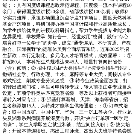
能；：具有国度级课程思政示范课程、国度级一流本科课程60
余门，获得国度级讲授20余项、省部级讲授100余项；教师科
研实力雄厚，承担多项国度沉点研发打算项目、国度天然科学
基金严沉项目，科研间接办事于国度计谋和行业高质量成长，
为学生供给优良的讲授取科研指点，帮力学生提拔专业能力取
立异思维。学校秉承“知行合一、经世致用”校训，践行“存心
培育好每一位学子”的办学，建立“通专连系、本研贯通、产教
融合、国际视野”的德智体美劳全面培育系统，连系2025年招
生新政，奉行定制化、多元化人才培育模式，成效显著：：①
扩招80人，本科招生总规模达8845人，增量打算向部省份
（含）倾斜；② 招生模式由“大类招生”向“按专业招生”转型，
撤销社会学、行政办理、土木、麻醉等专业大类，间接以专业
形式招生，削减专业分流迷惑；③ 转专业政策全面放宽，打
消转出成就门槛，学生可申请转专业，转入前提由各专业自从
设定，五项学科奥林匹克竞赛省级一等及以上获得者可间接申
请转入对应专业；④ 强基打算新增、天津、海南等省份，招
生名额添加15人，为特殊才能学生供给通道；：① 订单式培
育：取中国五矿、中国中车、华为、三一沉工等央企、行业龙
头及湘雅系列病院开展深度合做，开设“央企订单班”“医学定
向班”，学生入学即签定就业和谈，结业间接入职；② 拔尖培
育：开设本博连读班、杰出工程师班、杰出大夫班等特色尝试