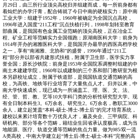
月29日，由三所行业顶尖高校归并组建而成，每一所前身都有
着灿烂的办学汗青，配合铸就了今日中南的硬核实力：原中南
工业大学：组建于1952年，1960年被确定为全国沉点高校，
1996年进入国度“211工程”沉点扶植行列，1998年划转至教育
部曲属，是我国有色金属工业范畴的顶尖高校，正在冶金工
程、矿业工程等范畴实力全国领跑；原湖南医科大学：前身为
1914年开办的湘雅医科大学，是我国开办最早的西医高档学校
之一，享有“南湘雅、北协和”的盛誉，1996年通过“211工
程”部分并以部省共建形式扶植，附属于卫生部，医学实力享
誉全国；原长沙铁院：前身是1953年全国院系调整时组建的中
南土木建建学院，1960年以成建制的三个系和部门教研室为根
本另辟校址成立，附属于铁道部，是我国轨道交通范畴的高
校，为高铁、地铁等行业培育了大量焦点人才。归并以来，中
南大学快速成长，现已成为一所涵盖工、理、医、文、法、
经、管、哲、教、艺等10大学科门类的分析性研究型大学。现
有全日制本科生3。6万余名、研究生2。6万余名，教职工3000
余人，建立起笼盖“本科-硕士-博士-博士后”的完才培育系统，
建校以来累计培育数十万优良人才，遍及央企、三甲病院、科
研机构、部分等各个范畴，籍结业生回省承认度极高，成为当
地能源、医疗、轨道交通等范畴的焦点力量。做为985/双一流
A类高校，中南大学建立起“博士后-博士-硕士-本科”完整的高