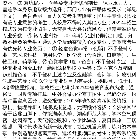
资本；③ 避坑提示：医学类专业进修周期长、课业压力大，
需连系本身乐趣取毅力选择；部门专业有严酷体检要求（详见
下文），色盲色弱、目力欠安考生需隆重；护理学专业只招收
有该专业意愿的考生，入校后不得转入其他专业；2025年招生
模式改为按专业招生，无需担忧大类分流风险，但需精准婚配
专业分数；④ 转专业利好：2025年转专业打消转出门槛，分
数不抱负的考生可通过入学后勤奋转入心仪专业，竞赛获考生
有优先转专业资历；：① 轻度色觉非常（色弱）不予登科专
业：艺术取科技、使用化学、医学类（含临床、口腔等）、生
物工程、药学等；② 色觉非常II度（色盲）不予登科专业：上
述专业及冶金工程、新能源材料取器件等；③ 不克不及精确
识别颜色者：不予登科上述专业及金融学、会计学、计较机科
学取手艺等；④ 医学类专业对目力有要求，裸眼目力低于4。
8者需隆重报考。学校招生代码以2025年省教育发布为准，通
俗类、国度专项打算、中外合做办学零丁招生，代码分歧，报
考时需留意区分，避免报错；2025年班初次高考间接填报，计
较机、物理等班可间接填报意愿，无需额外选拔；长沙校区坐
落于岳麓山脚下，邻接湖南大学、湖南师范大学，学术空气稠
密，校园漂亮，天气潮湿暖和，冬季比温暖，夏日风凉，宜居
性强；同时长沙做为新一线城市，就业机遇充脚，练习资本丰
硕，特别适配想远离严寒、逃求舒服糊口的考生；赞帮系统完