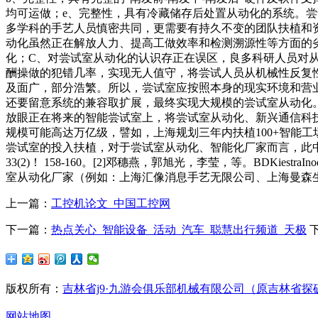
均可运做；e、完整性，具有冷藏储存后处置从动化的系统。
多学科的手艺人员慎密共同，更需要有持久不变的团队扶植和
动化虽然正在解放人力、提高工做效率和检测溯源性等方面的
化；C、对尝试室从动化的认识存正在误区，良多科研人员对
酬操做的犯错几率，实现无人值守，将尝试人员从机械性反复
及面广，部分浩繁。所以，尝试室应按照本身的现实环境和营
还要留意系统的兼容取扩展，最终实现大规模的尝试室从动化
放眼正在将来的智能尝试室上，将尝试室从动化、新兴通信科
规模可能高达万亿级，譬如，上海规划三年内扶植100+智能
尝试室的投入扶植，对于尝试室从动化、智能化厂家而言，此中
33(2)！ 158-160。[2]邓穗燕，郭旭光，李莹，等。BD
室从动化厂家（例如：上海汇像消息手艺无限公司、上海曼森
上一篇：
工控机论文_中国工控网
下一篇：
热点关心_智能设备_活动_汽车_聪慧出行频道_天极
版权所有：
吉林省j9·九游会俱乐部机械有限公司（原吉林省探
网站地图