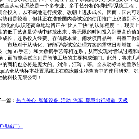
尝试室从动化系统是一个多专业、多手艺分析的稠密型系统工程
资金投入，以不竭地进行摸索、改朝上进步成长。因而，国内可
劣势很是较着，但其正在浩繁国内尝试室的使用推广上仍遭到不
从动化的认识还简单地逗留正在“比人工快”的认知程度上，现实
性的低手艺含量劳动中解放出来，将无限的时间投入到更高价值
业成长，连系投入经费、存储标本量、阐发项目品种、科室工做
。，市场对于从动化、智能型尝试室处理方案的需求日渐增加，
技（如5G手艺）和大数据手艺等相连系，从而实现对尝试过程和
工场，而智能尝试室则是智能工场的主要构成部门。此外，将来几年
的商机也必将是庞大的。刘洋，江玲，等。全从动标本处置系统
KiestraInoqulA全从动标本处置系统正在临床微生物查验中的
生物科技无限公司！
下一篇：
热点关心_智能设备_活动_汽车_聪慧出行频道_天极
矿机械厂）