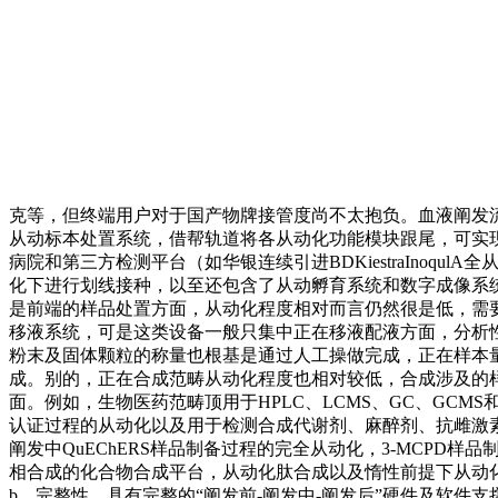
克等，但终端用户对于国产物牌接管度尚不太抱负。血液阐发
从动标本处置系统，借帮轨道将各从动化功能模块跟尾，可实
病院和第三方检测平台（如华银连续引进BDKiestraIno
化下进行划线接种，以至还包含了从动孵育系统和数字成像系
是前端的样品处置方面，从动化程度相对而言仍然很是低，需
移液系统，可是这类设备一般只集中正在移液配液方面，分析性处
粉末及固体颗粒的称量也根基是通过人工操做完成，正在样本
成。别的，正在合成范畴从动化程度也相对较低，合成涉及的
面。例如，生物医药范畴顶用于HPLC、LCMS、GC、GC
认证过程的从动化以及用于检测合成代谢剂、麻醉剂、抗雌激
阐发中QuEChERS样品制备过程的完全从动化，3-MCPD
相合成的化合物合成平台，从动化肽合成以及惰性前提下从动
b、完整性，具有完整的“阐发前-阐发中-阐发后”硬件及软