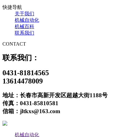
快捷导航
关于我们
机械自动化
机械百科
联系我们
CONTACT
联系我们：
0431-81814565
13614478009
地址：长春市高新开发区超越大街1188号
传真：0431-85810581
信箱：jltkxs@163.com
机械自动化