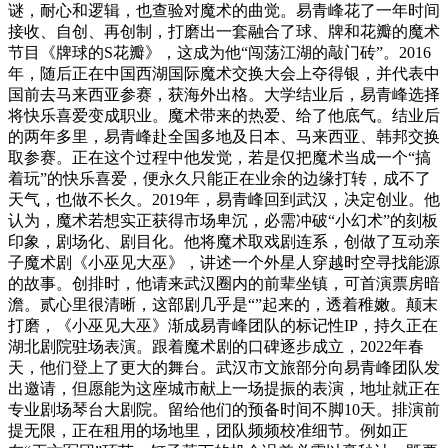
谜，耐心和逻辑，也查验对魔术的曲觉。易青峰花了一年时间
接收、自创、再创制，打磨出一套融合了球、牌和花瓣的魔术
节目《牌球的S花瓣》，这成为他“闯荡江湖的敲门砖”。2016
年，随后正在中国西湖国际魔术交换大会上夺得银，并代表中
国前去马来西亚参赛，获海外出格。大学结业后，易青峰选择
将快乐喜爱变成职业。魔术带来的热爱、给了他底气。结业后
的两年多里，易青峰赴全国多地及日本、马来西亚、韩邦交换
取参赛。正在这个过程中他发觉，若是仅把魔术当成一个“搞
着玩”的快乐喜爱，便永久只能正在业余的边缘打转，成不了
天气，也做不长久。2019年，易青峰回到武汉，决定创业。他
认为，魔术若想实正获得市场卑沉，必需冲破“小幻术”的刻板
印象，剧场化、剧目化。他将魔术取戏剧连系，创做了互动亲
子魔术剧《小巫见大巫》，讲述一个外星人穿越时空寻找能源
的故事。创排时，他请来武汉圈内的前辈坐镇，可首演票房暗
澹。贰心里很清晰，这部剧几乎是“”起来的，透着稚嫩。颠末
打磨，《小巫见大巫》渐成易青峰团队的标记性IP，持久正在
湖北剧院驻场表演。跟着魔术剧的口碑逐步成立，2022年春
天，他们登上了更大的舞台。武汉市文旅部分向易青峰团队发
出邀请，但愿能为这座城市献上一场提振的表演，地址就正在
专业剧场琴台大剧院。留给他们的预备时间不脚10天。排演前
提无限，正在租用的场地里，团队频频校准细节。例如正