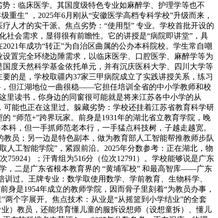
点劣势：临床医学。其国度级特色专业如麻醉学、护理学等也不
生” ，2025年6月刚从“安徽医学高档专科学校”升级而来，
疗人才的实干派。焦点劣势：“使用型” 专业。学校首批开设的
化社会需求，显得很有前瞻性。它的讲授是“病院即讲堂”，具
021年成功“转正”为自治区曲属的公办本科院校。学生常自嘲
业设置完全环绕边陲需求，以临床医学、口腔医学、麻醉学等为
是国度天然科学基金依托单元，并有沉庆医科大学、四川大学等
更主要的是，学校取疆内37家三甲病院成立了实践讲授关系，练习
俗本科，但江湖地位一曲很稳——它担任培训全省的中小学教师和校
在这里读书，你身边的同窗很可能就是将来江苏各中小学的从
，可能也正在这里过。躲藏劣势：学校还挂着江苏省教育科学研
“师范+”跨界玩家。前身是1931年的湖北省立教育学院，晚
通俗本科，但一手抓师范老本行，一手猛点科技树，子越走越宽。
的教员；另一边是特色副本，做为教育部人工智能帮推教师步队
人工智能学院”，紧跟前沿。2025年分数参考：正在湖北，物
75924）；汗青组为516分（位次12791）。学校能够说是广东
学，二是广东省根本教育界的 “黄埔军校” 和最高智库——广东
此培训过。王牌专业：数学取使用数学、学前教育、生物科学、
前身是1954年成立的教师学院，因而骨子里刻着“为教员办事，
”两个字展开。焦点技术：从业是“从摇篮到小学结业”的全套
流专业）教员，还能培育懂儿童的服拆设想师（设想童拆）、懂儿