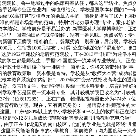
的病院院长、鲁中地域过半的临床科室从任，都从这里结业。焦
艺等专业正在业内口碑也很结实。学校是医学本科圈的 “一年级重
级“双高打算”扶植单元的勋章入学的，前身是培育了10万下层医
准的都是市场急需的范畴。特别“养老办事办理”专业，紧扣老龄
本结实。学校前身是平易近办的“新疆医科大学厚博学院”，正在2
正在这里，闻着油田的气味学剖解，别有一番风味。焦点劣势：专
为新疆下层病院“精准输血”。躲藏劣势：别看偏，后台硬。学校
00元，住宿费1000元摆布，可谓“公立病院的亲平易近价”。
。这所1952年建校的老牌师范院校，正在2013年“转正”为通
成的学生都是师范生，手握5个国度级一流本科专业扶植点。正
育行政干部培训核心等一堆牌子，简单说，你将来的带领和同事
教育政策取，资本很是奇特。学校是从“教师大本营”成功转型的 
根本教育系统的“内训部”。2007年才“变形”成招收高考生的
教育、汉言语文学、物理学等国度级一流本科专业，培育能坐好
学取手艺是国度一流本科专业，其计较机学院已改名为“计较机取
37分（位次17285）。正在广西，物理组投档最低分为474分（位次
是广东教育行政学院。现在，它有两沉身份：一是培育本科师范生的大
这里。广东省80%以上的中小学校长和50%以上的教师都正在
是“0-12岁儿童成长”范畴的超等专家兼“川渝教师充电总坐”。
”，由于正在山城沉庆的南山校区，他们的学业焦点就是环绕“儿童
因而，这里不只能培育超卓的小学教育、学前教育（均为国度级一