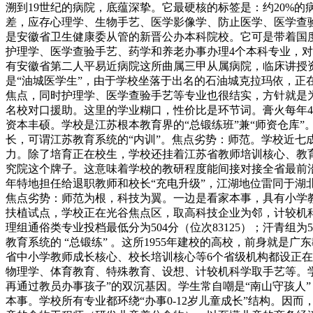
溯到19世纪的病院，底蕴深挚。它最硬核的标签是：约20%
差，应存心理学、生物手艺、医学影像学、防止医学、医学查验手
是安徽省卫生健康委从管的新晋公办本科院校。它可是带着国度
护理学、医学查验手艺、药学和养老办事办理4个本科专业，对
有安徽省第二人平易近病院这所曲属三甲从属病院，临床讲授资
是“油城医学生”，由于学校坐落于出名的石油城克拉玛依，
焦点，同时护理学、医学查验手艺等专业也很结实，方针就是
名校对口援助。这里的学业糊口，性价比是环节词。膏火每年40
资本丰硕。学校是江苏根本教育界的“总锻练班”兼“师资仓库”
长，可谓江苏教育系统的“内训”。焦点劣势：师范。学校近七
力。除了培育正在校生，学校还挂着江苏省教师培训核心、教
究院这个牌子。这意味着学校的教研程度能间接对接全省最前沿的
年特地担任给退职教师和校长“充电升级”，江湖地位雷同于湖北
焦点劣势：师范为根，科技为翼。一边是看家本事，具有小学
扶植试点，学校正在光谷焦点区，取高科技企业为邻，计较机科
理组通俗类专业投档最低分为504分（位次83125）；汗青组为5
教育系统的 “总锻练” 。这所1955年建校的高校，前身就
省中小学教师成长核心、校长培训核心等6个省级机构都设正在
物理学、体育教育、特殊教育、设想、计较机科学取手艺等。学校
再通过教员办事孩子”的双沉基因。学生常自嘲是“南山守孩人
本事。学校所有专业都环绕“办事0-12岁儿童成长”结构。