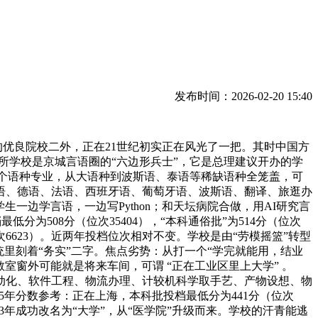
发布时间：2026-02-20 15:40
优良院校二外，正在21世纪初实正在风光了一把。其时中国方
所学校是京城言语圈的“六边形兵士”，它是总理建议开办的学
31个语种专业，从大语种到波斯语、泰语等稀缺语种全笼盖，可
语、德语、法语、西班牙语、葡萄牙语、波斯语、翻译、旅逛办
一边学言语，一边写Python；和天坛病院合做，用AI研究言
分为508分（位次35404），“本科通俗批”为514分（位次
（位次6623）。近两年投档位次相对不变。学校是由“劳模摇篮”转型
统里刻着“务实”二字。焦点劣势：从打一个“学完就能用，结业
室窗外可能就是将来车间，可谓 “正在工业区里上大学” 。
从动化、软件工程、物流办理、计较机科学取手艺、产物设想、物
5年分数参考：正在上海，本科批投档最低分为441分（位次
2023年成功改名为“大学”，从“医学院”升级而来。学校的汗青能逃