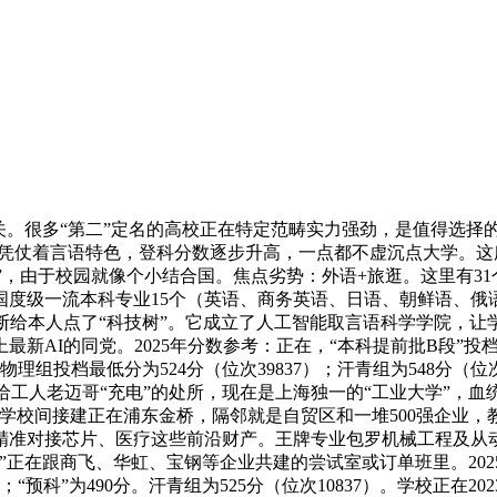
。很多“第二”定名的高校正在特定范畴实力强劲，是值得选择的
凭仗着言语特色，登科分数逐步升高，一点都不虚沉点大学。这
生”，由于校园就像个小结合国。焦点劣势：外语+旅逛。这里有
国度级一流本科专业15个（英语、商务英语、日语、朝鲜语、俄
给本人点了“科技树”。它成立了人工智能取言语科学学院，让学生
I的同党。2025年分数参考：正在，“本科提前批B段”投档最低
西，物理组投档最低分为524分（位次39837）；汗青组为548分
给工人老迈哥“充电”的处所，现在是上海独一的“工业大学”，血
校间接建正在浦东金桥，隔邻就是自贸区和一堆500强企业，教
是精准对接芯片、医疗这些前沿财产。王牌专业包罗机械工程及
正在跟商飞、华虹、宝钢等企业共建的尝试室或订单班里。202
）；“预科”为490分。汗青组为525分（位次10837）。学校正在