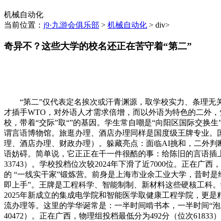
机械自动化
当前位置：
j9·九游会俱乐部
>
机械自动化
> div>
奇异不？这些大学的校名还正在苦守着“第二”
“第二”仅代表定名挨次或汗青渊源，取学校实力、条理无关
才插手WTO，对外语人才需求倍增，而以外语为特色的二外，
校，带着“交际”取“”的基因。学生常自嘲是“向阳区国际交换
谓言语博物馆。旅逛办理、酒店办理同样是国度级王牌专业。
理、酒店办理、财政办理）。躲藏亮点：面临AI挑和，二外判断
语妨碍。简单说，它正正在干一件很酷的事：给陈旧的言语插上最新A
33743）。学校投档位次较2024年下滑了近7000位。正在广
的 “一线实干家”锻炼营。前身是上海市业余工业大学，昔时是
即上手”。王牌是工程科学、智能制制、新材料这些硬核工科。学
2025年新成立的集成电学院和智能医学取健康工程学院，更
流办理等。这里的学华诞常是：一半时间啃书本，一半时间“泡”
40472）。正在广西，物理组投档最低分为492分（位次61833