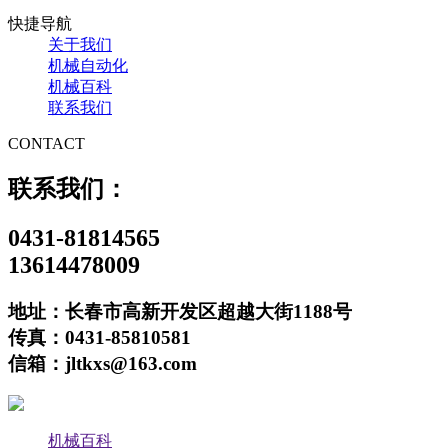
快捷导航
关于我们
机械自动化
机械百科
联系我们
CONTACT
联系我们：
0431-81814565
13614478009
地址：长春市高新开发区超越大街1188号
传真：0431-85810581
信箱：jltkxs@163.com
机械百科