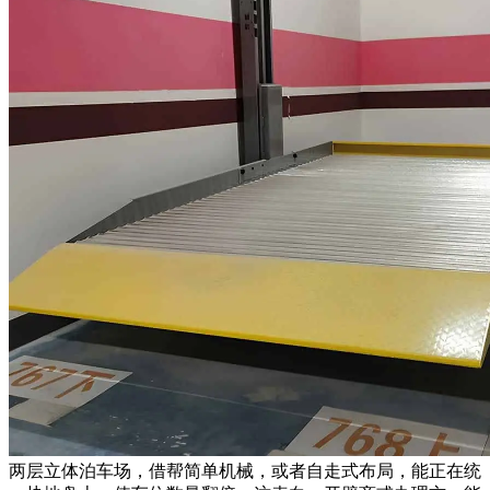
两层立体泊车场，借帮简单机械，或者自走式布局，能正在统