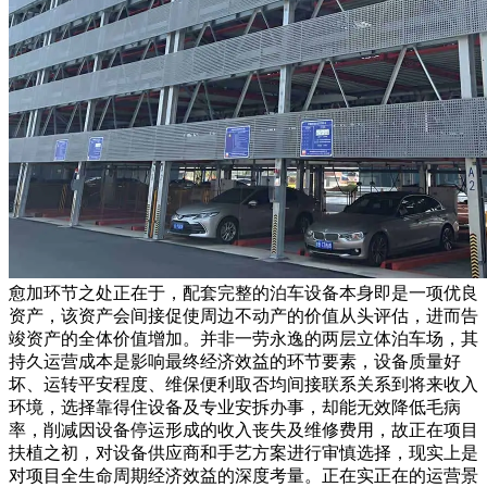
愈加环节之处正在于，配套完整的泊车设备本身即是一项优良
资产，该资产会间接促使周边不动产的价值从头评估，进而告
竣资产的全体价值增加。并非一劳永逸的两层立体泊车场，其
持久运营成本是影响最终经济效益的环节要素，设备质量好
坏、运转平安程度、维保便利取否均间接联系关系到将来收入
环境，选择靠得住设备及专业安拆办事，却能无效降低毛病
率，削减因设备停运形成的收入丧失及维修费用，故正在项目
扶植之初，对设备供应商和手艺方案进行审慎选择，现实上是
对项目全生命周期经济效益的深度考量。正在实正在的运营景