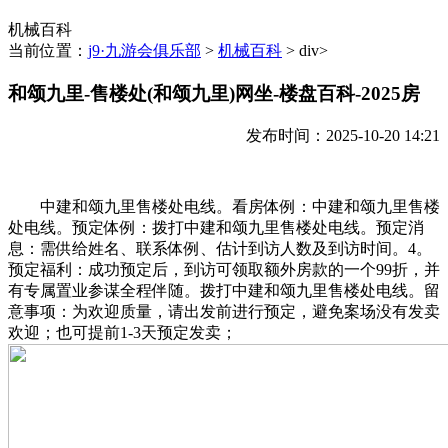
机械百科
当前位置：
j9·九游会俱乐部
>
机械百科
> div>
和颂九里-售楼处(和颂九里)网坐-楼盘百科-2025房
发布时间：2025-10-20 14:21
中建和颂九里售楼处电线。看房体例：中建和颂九里售楼
处电线。预定体例：拨打中建和颂九里售楼处电线。预定消
息：需供给姓名、联系体例、估计到访人数及到访时间。4。
预定福利：成功预定后，到访可领取额外房款的一个99折，并
有专属置业参谋全程伴随。拨打中建和颂九里售楼处电线。留
意事项：为欢迎质量，请出发前进行预定，避免案场没有发卖
欢迎；也可提前1-3天预定发卖；