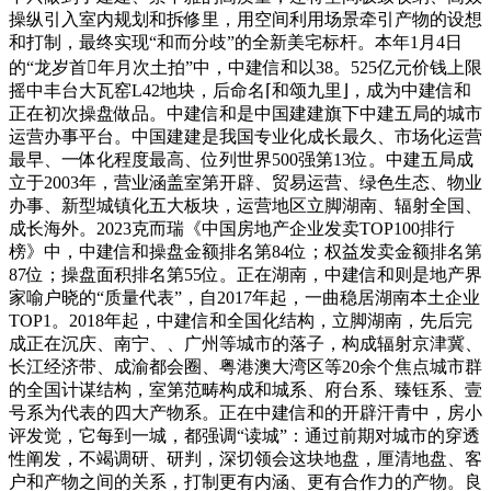
操纵引入室内规划和拆修里，用空间利用场景牵引产物的设想
和打制，最终实现“和而分歧”的全新美宅标杆。本年1月4日
的“龙岁首年月次土拍”中，中建信和以38。525亿元价钱上限
摇中丰台大瓦窑L42地块，后命名⌈和颂九里⌋，成为中建信和
正在初次操盘做品。中建信和是中国建建旗下中建五局的城市
运营办事平台。中国建建是我国专业化成长最久、市场化运营
最早、一体化程度最高、位列世界500强第13位。中建五局成
立于2003年，营业涵盖室第开辟、贸易运营、绿色生态、物业
办事、新型城镇化五大板块，运营地区立脚湖南、辐射全国、
成长海外。2023克而瑞《中国房地产企业发卖TOP100排行
榜》中，中建信和操盘金额排名第84位；权益发卖金额排名第
87位；操盘面积排名第55位。正在湖南，中建信和则是地产界
家喻户晓的“质量代表”，自2017年起，一曲稳居湖南本土企业
TOP1。2018年起，中建信和全国化结构，立脚湖南，先后完
成正在沉庆、南宁、、广州等城市的落子，构成辐射京津冀、
长江经济带、成渝都会圈、粤港澳大湾区等20余个焦点城市群
的全国计谋结构，室第范畴构成和城系、府台系、臻钰系、壹
号系为代表的四大产物系。正在中建信和的开辟汗青中，房小
评发觉，它每到一城，都强调“读城”：通过前期对城市的穿透
性阐发，不竭调研、研判，深切领会这块地盘，厘清地盘、客
户和产物之间的关系，打制更有内涵、更有合作力的产物。良