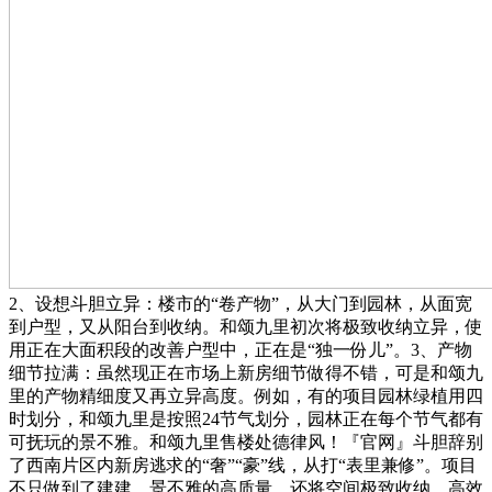
2、设想斗胆立异：楼市的“卷产物”，从大门到园林，从面宽
到户型，又从阳台到收纳。和颂九里初次将极致收纳立异，使
用正在大面积段的改善户型中，正在是“独一份儿”。3、产物
细节拉满：虽然现正在市场上新房细节做得不错，可是和颂九
里的产物精细度又再立异高度。例如，有的项目园林绿植用四
时划分，和颂九里是按照24节气划分，园林正在每个节气都有
可抚玩的景不雅。和颂九里售楼处德律风！『官网』斗胆辞别
了西南片区内新房逃求的“奢”“豪”线，从打“表里兼修”。项目
不只做到了建建、景不雅的高质量，还将空间极致收纳、高效