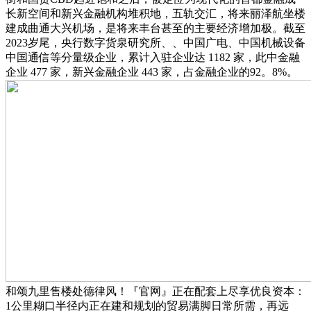
长新空间和新兴金融机构堆积地，五轨交汇，将来丽泽航坐楼
建成曲通大兴机场，是将来丰台甚至的主要经济增加极。截至
2023岁尾，央行数字货泉研究所、、中国广电、中国机械设备
中国通信等分量级企业，累计入驻企业达 1182 家，此中金融
企业 477 家，新兴金融企业 443 家，占金融企业的92。8%。
和颂九里售楼处德律风！『官网』正在配套上尽享优良资本：
1公里糊口半径内正在建和规划的贸易满脚日常所需，再远