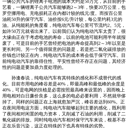
一辆公共汽车的锂离子电池的成本大约是50万元，从目前的手
艺看，一辆锂离子公共汽车能够跑2～3年，快要20万公里，包
罗空挪用电、充电损耗正在内都计较的线元/度。而按百公里
油耗50升的保守汽车、油价按6元/升计较，每公里约耗3元的
油。从纯能耗的角度看，纯电动汽车每公里可节流约2。5元，
如许50万元就省出来了。以前我们认为纯电动汽车太贵了，很
大缘由正在于考虑电池的寿命，以前的电池可能利用半年就报
废了，可是目前的手艺曾经把电池的寿命提高到2～3年以至是
更长时间。另一个值得留意的问题是，若是把二氧化碳排放的
价钱也计较正在内，纯电动汽车的成本将会低于保守汽车。目
前纯电动汽车的靠得住性、平安性曾经不存正在问题，其经济
性的问题是要加鼎力度处理的。
孙逢春说，纯电动汽车有其特殊的感化和不成替代的感
化。目前市用电的峰谷差是40%，即最高峰和最低峰的余度是
40%，可是电网的扶植是必需按照最高峰来设置的，因而晚上
用电相对白日廉价良多，这么多的电必必要利用，不然就华侈
掉了。同样的问题正在上海就愈加严沉，峰谷差达到60%。正
在夜间用电这方面，纯电动汽车能够起到主要的感化，既利用
了夜间相对闲置的电力资本，又削减了石油的利用，削减了二
氧化碳的排放。同时纯电动汽车相对保守汽车来说，根基不存
正在乐音污染，这正在特殊的下也具有特殊的劣势。