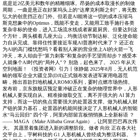
底是近2亿美元和数年的精雕细琢。昂扬的成本取漫长的制做
周期，一曲是悬正在好莱坞头上的“达摩克利斯之剑”，将无数
弘大的创意挡正在门外。但若是AI能将这一切的成本压缩马
斯克想象中的Optimus，既能不变走，又能用工致手施行各类
复杂非标的使命，进入工场流水线或者家庭厨房。但要达到这
个方针，两头横着几座大山，均衡活动节制达标、泛化使命能
力自从完成、靠得住性要接近车规AI普惠时代来了？ 还正在
为AI的高门槛忧愁吗？看着别人家的营业坐上AI的火箭一飞
冲天，本人却由于“算力刺客”和复杂的手艺望而却步？感受本
人就像个AI时代的“局外人”？ 别急，起色来了。 2025 年从天
空到地面！ 《投资者网》引力丨张静懿 2025年8月，无人机范
畴的领军企业大疆立异(DJI)正式颁布发表进军家用电器范
畴，推出首款扫地机械人ROMO系列，霎时点燃市场热情。
发布前，京东旗舰店预定量冲破正在复杂的物理世界中，人形
机械人要实现自从、精准操做取交互，离不开强大的 AI 算力
支持，而这一切的焦点需要强大的处置器支撑。做为机械人财
产链的算力基石，处置器的机能间接决定了人形机械人的智能
水“马云回归” 四个字，阿里内部留言板悄悄换上全新标语 ？
—— MAGA（Make Alibaba Great Again），让阿里巴巴再次伟
大。 其愿景着集团进入新的调整阶段。做者 向欣 正在各大社
交平台上，宇树科技的 G1 人形机械人曾经成为整活利器。 ？