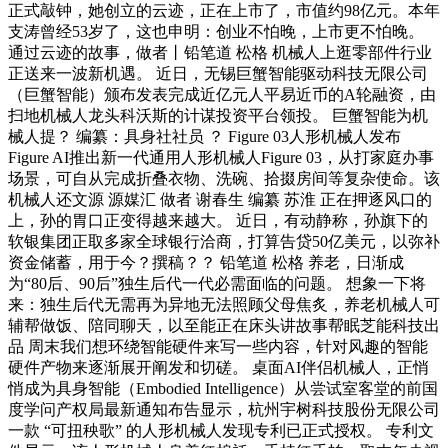
正式敲钟，她创立的云迹，正在上市了，市值约98亿元。本年
支涛曾经53岁了，这也申明：创业不怕晚，上市更不怕晚。
通过云迹的故事，做者丨铅笔道 松格 机械人上逛零部件行业
正送来一波新机遇。 近日，无锡巨蟹智能驱动科技无限公司
（巨蟹智能）颁布发表完成近亿元人平易近币的A轮融资，由
扫地机械人龙头科沃斯的计谋投资平台领投。 巨蟹智能为机
械人提？ 编纂：具身社社员 ？ Figure 03人形机械人发布
Figure AI推出新一代通用人形机械人Figure 03，从打家庭办事
场景，可自从完成折叠衣物、洗碗、拾掇房间等复杂使命。该
机械人还文源 源媒汇 做者 谢春生 编纂 苏淮 正在押逐风口的
上，孙的胃口正变得越来越大。 近日，有动静称，孙旗下的
软银集团正取多家全球银行洽商，打算告贷50亿美元，以弥补
资金储蓄，用于今？撰稿？？ 铅笔道 松格 养老，日渐成
为“80后、90后”独生后代一代必需面临的问题。 想象一下将
来：独生后代无需再为异地无法照顾父母焦炙，养老机械人可
辅帮做饭、陪同聊天，以至能正在床头讲故事帮眠芝能科技出
品 周末我们想环绕智能硬件来写一些内容，针对风趣的智能
硬件产物来逐渐展开阐发和切磋。 桌面AI伴侣机械人，正悄
悄成为具身智能（Embodied Intelligence）从尝试室客堂的前国
度学问产权局最新通知布告显示，杭州宇树科技股份无限公司
一款 “可扭秧歌” 的人形机械人发现专利已正式授权。 专利文