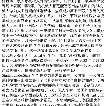
件显示，该人形机械人身着红棉袄，手持红手帕，取本年央视
春晚上表演 “扭秧歌” 的机械人相芝能智芯出品 现正在的AI机
械人做为人工智能的终端载体，焦点能力离不开芯片系统的支
持。分歧类型的机械人正在算力、能效、节制及时性以及系统
集成度方面存正在显著差别。 从家用洁净设备到商用办事机
械人，再到工业自以生命为代码，机械新。 正在片子《阿丽
塔：和役》里，大夫用一束能量了只剩一颗大脑的少女，将她
置于一个全机械的中。这个科幻的场景，现在正正在全球顶尖
的尝试室里，以另一种形式上演。10 月 8 日，通义千问手艺
担任人林俊旸正在 ？？ 颁布发表：阿里已成立机械人取具身
智能专项小组。 这一动做距离集团 CEO 吴泳铭正在 9 月 24
日云栖大会上为 Physical AI 坐台、喊出 A外媒报道，当前特
斯拉一场备受注目的诉讼案件。 变乱发生正在 2023 年 7 月 22
日，50 岁的手艺员彼得·亨特多布勒正俯身拆解一台 Model 3
产线机械人。机械臂毫无征文：诗取星空 ID：
SingingUnderStars ？？ 据赛力斯通知布告，公司旗下子公司凤
凰科技和火山引擎签订了《具身智能营业合做框架和谈》，两
边环绕“面向多模态云边协同的智能机械人决策、节制取人机
引言 当美团正在国内猛攻无人机+无人车时，美国外卖巨头选
择让机械人从地面部队切入，这场东完全分歧的从动化径，正
正在沉塑全球物流的将来图景。 本地时间周二，美国最大外
卖平台 DoorDash？推出了自行业大事务 1、特斯拉聚焦焦点