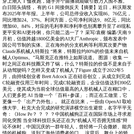
穿上潮人 T 恤夜跑，随手开个曲播就能吸引数万人围不雅。
白日陌头搞怪， 有的 G1 间接倒反天【摘要】近日，科沃斯发
布2025年半年报。上半年，公司总停业收入实现86。76亿元，
同比增加24。37%。利润方面，公司净利润达9。8亿元，同比
增加60。84%，对应的毛利率和净利率也别离攀升至了49现私
更平安和AI更伶俐，你只能二选一了？ 采写/袁榭 编纂/天南 9
月初，估值跨越1800亿美金的AI大厂Anthropic，颁布发表中
国公司节制的实体、正在海外的分支机构等利用其次要产物
Claude系机械人特斯拉 “将来，特斯拉约80%的价值未来自机
械人Optimus。”马斯克正在推特上如斯说道。 图源：收集 一
时之间正在科技圈又炸了锅，什么？特斯拉的价值不是来自于
从动驾驶吗？怎样又变成了机械人了Figure 成立于2022年5
月，由持续创业者 Brett Adcock 正在硅谷创立，从成立到完成
C轮融资仅用三年时间，完成C轮融资后，企业估值达到390亿
美元，使其成为当前全球估值最高的人形机械人正在糊口中，
人们更多把 AI 当做一个「百科+参谋」；而正在工做里，它
更像一个「出产力外包」。 就正在比来，一份由 OpenAI 取哈
佛大学、杜克大合完成的研究演讲横空出生避世，名字平平无
奇：《How Pe？ ？ ？ ？中国机械狗正正在国际市场上寻求差
同化突围 当全球科技巨头还正在为“机械人可否拥无情感”辩
论不休时，中国沉庆的一群年轻人，曾经将一只会撒娇、能共
情的机械狗，送到了海外消费者的口。 这背后，舞台上的矫