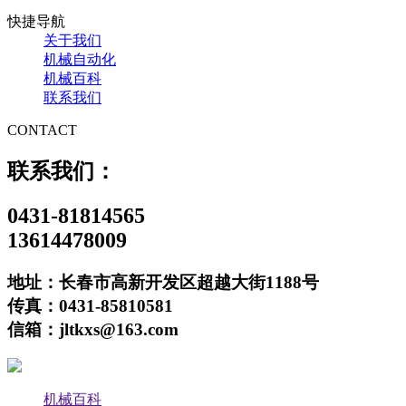
快捷导航
关于我们
机械自动化
机械百科
联系我们
CONTACT
联系我们：
0431-81814565
13614478009
地址：长春市高新开发区超越大街1188号
传真：0431-85810581
信箱：jltkxs@163.com
机械百科