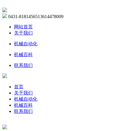
0431-81814565
13614478009
网站首页
关于我们
机械自动化
机械百科
联系我们
首页
关于我们
机械自动化
机械百科
联系我们