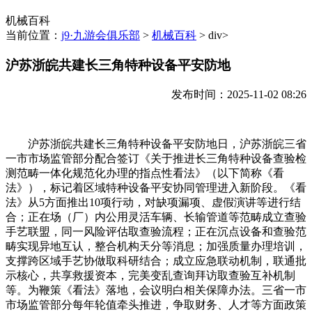
机械百科
当前位置：
j9·九游会俱乐部
>
机械百科
> div>
沪苏浙皖共建长三角特种设备平安防地
发布时间：2025-11-02 08:26
沪苏浙皖共建长三角特种设备平安防地日，沪苏浙皖三省
一市市场监管部分配合签订《关于推进长三角特种设备查验检
测范畴一体化规范化办理的指点性看法》（以下简称《看
法》），标记着区域特种设备平安协同管理进入新阶段。《看
法》从5方面推出10项行动，对缺项漏项、虚假演讲等进行结
合；正在场（厂）内公用灵活车辆、长输管道等范畴成立查验
手艺联盟，同一风险评估取查验流程；正在沉点设备和查验范
畴实现异地互认，整合机构天分等消息；加强质量办理培训，
支撑跨区域手艺协做取科研结合；成立应急联动机制，联通批
示核心，共享救援资本，完美变乱查询拜访取查验互补机制
等。为鞭策《看法》落地，会议明白相关保障办法。三省一市
市场监管部分每年轮值牵头推进，争取财务、人才等方面政策