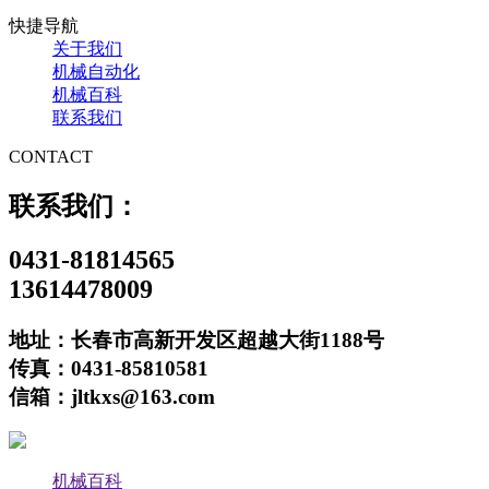
快捷导航
关于我们
机械自动化
机械百科
联系我们
CONTACT
联系我们：
0431-81814565
13614478009
地址：长春市高新开发区超越大街1188号
传真：0431-85810581
信箱：jltkxs@163.com
机械百科