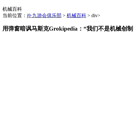
机械百科
当前位置：
j9·九游会俱乐部
>
机械百科
> div>
用弹窗暗讽马斯克Grokipedia：“我们不是机械创制
IT之家 10 月 30 日动静，埃隆・马斯克多次，并成立了本
指出：“颠末近 25 年，而非机械。这里虽不完满，但从不试图鞭
xAI 开辟，通过Grok狂言语模子生成和编纂条目。GrokiPedi
这是实现 xAI 理解方针的需要步调。
上一篇：
黑格尔：自傲的终极
下一篇：
ACAIC 2025生命大健康-药物研发取仪器立异论坛
下
版权所有：
吉林省j9·九游会俱乐部机械有限公司（原吉林省探
网站地图