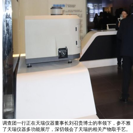
调查团一行正在天瑞仪器董事长刘召贵博士的率领下，参不雅
了天瑞仪器多功能展厅，深切领会了天瑞的相关产物取手艺。