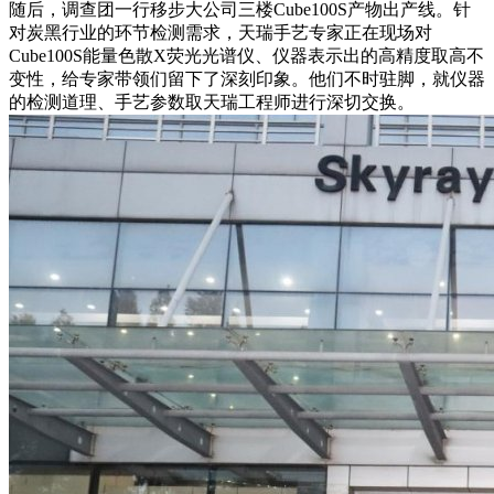
随后，调查团一行移步大公司三楼Cube100S产物出产线。针
对炭黑行业的环节检测需求，天瑞手艺专家正在现场对
Cube100S能量色散X荧光光谱仪、仪器表示出的高精度取高不
变性，给专家带领们留下了深刻印象。他们不时驻脚，就仪器
的检测道理、手艺参数取天瑞工程师进行深切交换。