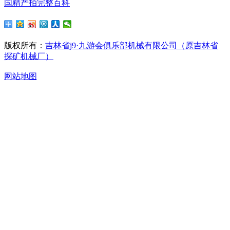
国精产拍完整百科
版权所有：
吉林省j9·九游会俱乐部机械有限公司（原吉林省
探矿机械厂）
网站地图