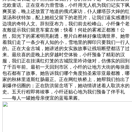
北欧童话。正在亚布力滑雪场，小纤用无人机为我们记实下飒
爽英姿，晚上还放置了地道的俄式家访，仆人娜塔莎大婶的红
菜汤和伏特加，配上她祖父留下的老照片，让我们逼实感遭到
边境的奇特人文。辞别亚布力，我们前去松峰山。小纤像个老
友般提示我们留意车窗左侧：快看！何处的雾凇正都雅！公
然，阳光下的雾凇明亮剔透，整片白桦林好像琉璃世界。她带
着我们走了一条少有人知的小，雪地里的脚印只要我们一行人
的。正在大金古城，她讲述的女实族故事让残垣断壁都活了过
来。最欣喜的是晚上的穿越时空体验，小纤预备了精彩的汉
服，我们正在挂满红灯笼的古城院里吟诗做对，仿佛实的回到
了千百年前。最初一天回到市区，小纤的让地方大街的每块面
包石都有了故事。她告诉我们哪个角度拍圣索菲亚最都雅，哪
家的秋林里道斯红肠最正。正在网红铁桥上，她帮我们拍出了
刷爆伴侣圈的；正在防洪留念塔下，她动情讲述着人取洪水的
史。五天行程即将竣事，小纤还贴心地为我们预备了伴手礼
——每人一罐她母亲便宜的蓝莓果酱。