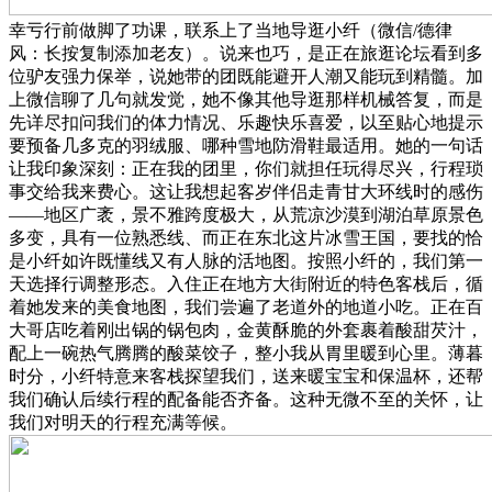
幸亏行前做脚了功课，联系上了当地导逛小纤（微信/德律
风：长按复制添加老友）。说来也巧，是正在旅逛论坛看到多
位驴友强力保举，说她带的团既能避开人潮又能玩到精髓。加
上微信聊了几句就发觉，她不像其他导逛那样机械答复，而是
先详尽扣问我们的体力情况、乐趣快乐喜爱，以至贴心地提示
要预备几多克的羽绒服、哪种雪地防滑鞋最适用。她的一句话
让我印象深刻：正在我的团里，你们就担任玩得尽兴，行程琐
事交给我来费心。这让我想起客岁伴侣走青甘大环线时的感伤
——地区广袤，景不雅跨度极大，从荒凉沙漠到湖泊草原景色
多变，具有一位熟悉线、而正在东北这片冰雪王国，要找的恰
是小纤如许既懂线又有人脉的活地图。按照小纤的，我们第一
天选择行调整形态。入住正在地方大街附近的特色客栈后，循
着她发来的美食地图，我们尝遍了老道外的地道小吃。正在百
大哥店吃着刚出锅的锅包肉，金黄酥脆的外套裹着酸甜芡汁，
配上一碗热气腾腾的酸菜饺子，整小我从胃里暖到心里。薄暮
时分，小纤特意来客栈探望我们，送来暖宝宝和保温杯，还帮
我们确认后续行程的配备能否齐备。这种无微不至的关怀，让
我们对明天的行程充满等候。