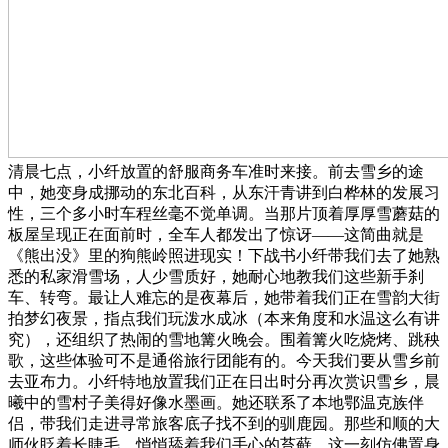
清晨七点，小纤放置的舒服商务车准时来接。前去雪乡的途
中，她变身成挪动的东北百科，从东汗青讲到白桦林的发展习
性，三个多小时车程丝毫不觉单调。当那片顶着厚厚雪蘑菇的
板屋呈现正在面前时，全车人都发出了惊讶——这简曲就是
《熊出没》里的狗熊岭照进现实！下战书小纤带我们去了她熟
悉的私家滑雪场，人少雪质好，她耐心地教我们这些新手刹
车、转弯。最让人难忘的是夜幕后，她带着我们正在雪韵大街
拍梦幻夜景，指点我们玩泼水成冰（本来角度和水温这么有讲
究），还组织了热闹的雪地篝火晚会。围着篝火吃烧烤、跳秧
歌，这些体验可不是通俗旅行团能有的。今天我们要从雪乡前
去亚布力。小纤特地放置我们正在日出时分再次赏识雪乡，晨
曦中的雪村子美得好像水墨画。她还联系了本地鄂温克族伴
侣，带我们走进寻常旅客底子找不到的驯鹿园。那些和顺的大
师伙眨着长睫毛，悄悄舔着我们手心的苔藓，这一刻仿佛置身