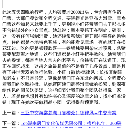
此次五天四晚的行程，人均破费才2000出头，包含所有住宿、
门票、大部门餐饮和全程交通。要晓得光是亚布力滑雪、雪乡
门票这些加起来就要上千了，更别说小纤还带我们去了那么多
不合错误外的小众景点。她总说：赔本要赔正在明处，确实，
这一没有任何强制消费，她还经常帮我们避开那些宰客的购物
点。住的都是本地特色客栈，有的能看见雪场，有的就正在松
花江边。吃的更是顿顿欣喜——铁锅炖要用柴火才喷鼻，杀猪
菜要配蒜泥才地道，这些门道都是小纤手把手教的。她带我们
去的餐馆，都是当地人常去的老字号，价钱实正在味道正。现
正在回忆起来，这趟之旅最超值的不是看了几多景点，而是具
有了并世无双的旅行体验。小纤（微信/德律风：长按复制添
加老友）不只是导逛，更像是我们正在东北的亲戚，全程费心
着我们的吃喝拉撒。从她帮阿姨们调整滑雪镜的松紧，到深夜
给伤风的团员送姜汤，这些细节让我们整个团队处得像一家
人。若是你也想具有如许省心又深度的冰雪之旅，找小纤准没
错！现正在她次要做精品小团，记得提前预定哦。
上一篇：
三亚中交海棠麓湖（售楼处）德律风→中交海棠
下一篇：
Top湖南唐门文化传媒无限公司：搜狗包年、360采