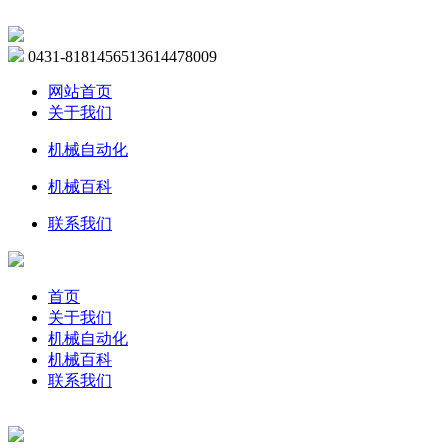
0431-81814565
13614478009
网站首页
关于我们
机械自动化
机械百科
联系我们
首页
关于我们
机械自动化
机械百科
联系我们