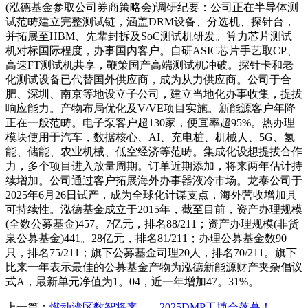
(泓德基金参取公司券商策略会)调研纪要：公司正在半导体测
试范畴建立完整测试链，涵盖DRM设备、分选机、探针台，
并拓展至HBM、先辈封拆及SoC测试机研发。算力芯片测试
机对标国际程度，办事国内客户。自研ASIC芯片手艺取CP、
高速FT测试机共享，鞭策国产高端测试机冲破。探针卡和老
化测试设备已代替国外供应商，成为从力供应商。公司于合
肥、深圳、南京等地设立子公司，建立当地化办事收集，提拔
响应能力。产物布局优化及V/VE项目实施。新能源客户年降
正在一般范畴。电子泵客户超130家，便宜率超95%。热办理
模块使用于汽车，数据核心、AI、充电桩、机械人、5G、氢
能、储能、农业机械、低空经济等范畴。集成化设想提拔合作
力，多个项目进入放量周期。订单近期添加，将来两年估计持
续增加。公司通过客户拓展海外办事器液冷市场。龙泰公司于
2025年6月26日试产，成为全球化计谋支点，海外营收增加具
可持续性。泓德基金成立于2015年，截至目前，资产办理规模
(全数公募基金)457。7亿元，排名88/211；资产办理规模(非货
泉公募基金)441。28亿元，排名81/211；办理公募基金数90
只，排名75/211；旗下公募基金司理20人，排名70/211。旗下
比来一年表示最佳的公募基金产物为泓德新能源财产夹杂倡议
式A，最新单元净值为1。04，近一年增加47。31%。
上一篇：
燃动湾区数智将来——2025DMP工博会落幕！