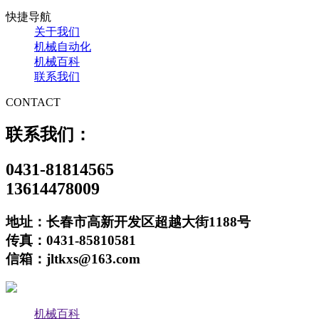
快捷导航
关于我们
机械自动化
机械百科
联系我们
CONTACT
联系我们：
0431-81814565
13614478009
地址：长春市高新开发区超越大街1188号
传真：0431-85810581
信箱：jltkxs@163.com
机械百科