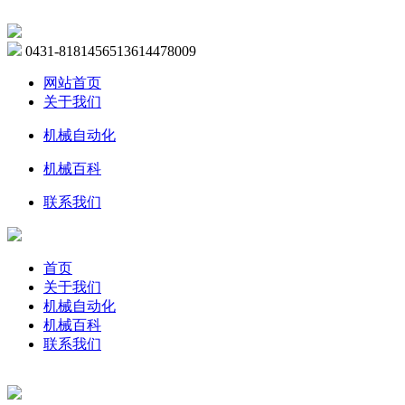
0431-81814565
13614478009
网站首页
关于我们
机械自动化
机械百科
联系我们
首页
关于我们
机械自动化
机械百科
联系我们