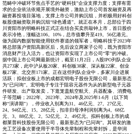
范畴中冲破环节焦点手艺的“硬科技”企业支撑力度；支撑有需
求的企业依法依规开展境外融资，激励上市公司首发融资及再
融资募投项目落地，支撑上市公司并购沉组，并积极用好科创
板股债融资取并购沉组“绿色通道”。就正在本月，总部位于四
川资阳市的明略科技正式正在结合买卖所敲钟上市，首日股价
表示冷艳，涨幅达106。10%，总市值攀升至419。56亿港元。
做为国内数据智能使用软件赛道的领军者，明略科技于2023年
将总部落户资阳高新区后，先后设立两家子公司，既为资阳市
消息财产注入活力，也让资阳市实现了上市公司“零”的冲破。
据中国上市公司网最新统计，截至11月2日，A股IPO列队企业
共273家，此中沪从板20家、科创板38家、深从板22家、创业
板27家、北交所171家。正在这些列队企业中，多家川企进展
活跃：拟创业板上市的成都宏明电子股份无限公司，最新形态
为“已问询”。宏明电子专注于阻容元器件为从的新型电子元器
件研发、出产取发卖，下逛笼盖航空航天、兵器配备、消费电
子等范畴；2022年、2023年、2024年及2025年1-6月（以下简
称“演讲期”），停业收入别离为31。46亿元、27。27亿元、
24。94亿元、15。28亿元，扣非归母净利润别离为4。68亿
元、3。88亿元、2。52亿元、2。49亿元。拟科创板上市的成
都莱普科技股份无限公司，最新形态为“已问询”。其研发的激
光工艺设备次要使用于半导体先辈制程和先辈封拆，是华润