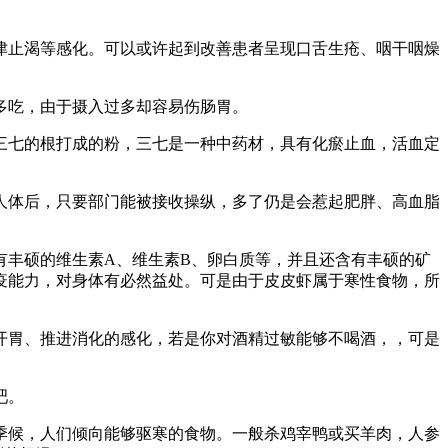
止渴等感化。可以或许起到改善患者呈现口舌生疮、咽干咽燥
多吃，由于摄入过多却容易伤肠胃。
七的根打成的粉，三七是一种中药材，具有化瘀止血，活血定
体后，只要部门能被接收操纵，多了仍是会惹起肥胖、高血脂
丰硕的维生素A、维生素B、卵白质等，并且还含有丰硕的矿
疫能力，对身体有必然益处。可是由于皮皮虾属于寒性食物，所
胃、推进消化的感化，若是你对酒精过敏能够不喝酒，，可是
吧。
候，人们倾向能够驱寒的食物。一般杀鸡宰鸭或买羊肉，人参