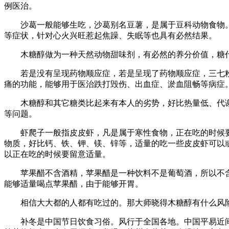
例医治。
沙葛一般能够生吃，沙葛别名豆薯，是属于豆科动物食物。
等症状，针对心火兴旺惹起焦躁、失眠等也具有必然结果。
木糖醇做为一种天然动物甜味剂，有必然的养分价值，糖代
若是没有呈现药物顺应症，若是呈现了药物顺应症，三七粉
痛的功能，能够用于医治跌打毁伤、出血症、淤血阻畅等病症
木糖醇和其它糖类比起来有本人的劣势，好比热量低、代谢
等问题。
虾爬子一般指皮皮虾，凡是属于寒性食物，正在吃的时候要留
物质，好比钙、铁、钾、镁、锌等，适量的吃一些皮皮虾可以
以正在吃的时候要留意适量。
苹果醋不含酒精，苹果醋是一种饮料不是葡萄酒，所以不含
能够适量喝点苹果醋，由于能够开胃。
相信大大都的人都有吃过的。那大师晓得木糖醇有什么风险
补冬是中国节日饮食习俗。风行于全国各地。中国平易近间