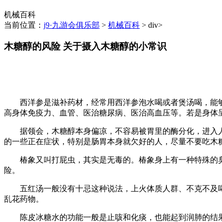
机械百科
当前位置：
j9·九游会俱乐部
>
机械百科
> div>
木糖醇的风险 关于摄入木糖醇的小常识
西洋参是滋补药材，经常用西洋参泡水喝或者煲汤喝，能够
高身体免疫力、血管、医治糖尿病、医治高血压等。若是身体
据领会，木糖醇本身偏凉，不容易被胃里的酶分化，进入人体
的一些正在症状，特别是肠胃本身就欠好的人，尽量不要吃木
椿象又叫打屁虫，其实是无毒的。椿象身上有一种特殊的臭
险。
五红汤一般没有十忌这种说法，上火体质人群、不克不及喝
乱花药物。
陈皮冰糖水的功能一般是止咳和化痰，也能起到润肺的结果