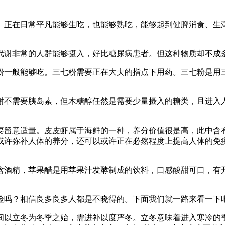
正在日常平凡能够生吃，也能够熟吃，能够起到健脾消食、生津
谢非常的人群能够摄入，好比糖尿病患者。但这种物质却不成
一般能够吃。三七粉需要正在大夫的指点下用药。三七粉是用三
。
不需要胰岛素，但木糖醇任然是需要少量摄入的糖类，且进入人
意适量。皮皮虾属于海鲜的一种，养分价值很是高，此中含有
或许弥补人体的养分，还可以或许正在必然程度上提高人体的免
酒精，苹果醋是用苹果汁发酵制成的饮料，口感酸甜可口，有开
吗？相信良多良多人都是不晓得的。下面我们就一路来看一下
以立冬为冬季之始，需进补以度严冬。立冬意味着进入寒冷的季