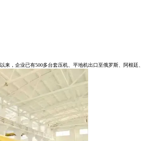
以来，企业已有500多台套压机、平地机出口至俄罗斯、阿根廷