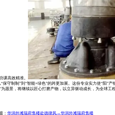
障功课高效精准。
“保守制制”到“智能+绿色”的跨更加展。这份专业实力使“阳”
业”为愿景，将继续以匠心打磨产物，以立异驱动成长，为全球工
篇：
华润外滩瑞府售楼处德律风→华润外滩瑞府售楼