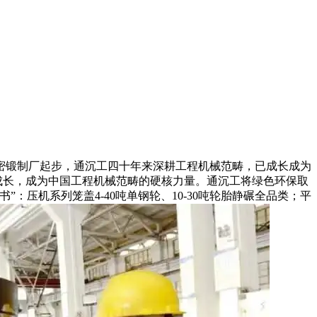
细密锻制厂起步，通沉工四十年来深耕工程机械范畴，已成长成为
成长，成为中国工程机械范畴的硬核力量。通沉工将绿色环保取
压机系列笼盖4-40吨单钢轮、10-30吨轮胎静碾全品类；平