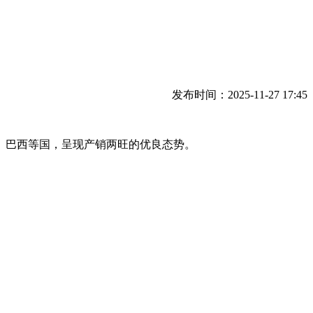
发布时间：2025-11-27 17:45
、巴西等国，呈现产销两旺的优良态势。