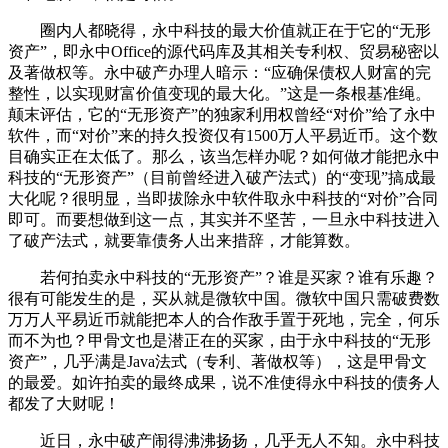
圈内人都晓得，永中科技的最大价值就正在于它的“无形
资产”，即永中Office的源代码库及其相关专利权、贸易秘密以
及著做权等。永中破产办理人暗示：“应确保债权人财富的完
整性，以实现财富价值变现的最大化。”这是一条根基准绳。
颠末评估，它的“无形资产”的独家利用权曾经“对价”给了永中
软件，而“对价”来的持久投资仅有1500万人平易近币。这个数
目确实正在太低了。那么，该当怎样办呢？如何做才能把永中
科技的“无形资产”（目前曾经进入破产法式）的“变现”搞成最
大化呢？很明显，当即拔除永中软件取永中科技的“对价”合同
即可。而要想做到这一点，其实并不坚苦，一旦永中科技进入
了破产法式，就要靠债务人出来措辞，才能算数。
若何拍卖永中科技的“无形资产”？谁是买家？谁有乐趣？
很有可能发生的是，买从就是微软中国。微软中国只需破费数
万万人平易近币就能把本人的合作敌手置于死地，完全，何乐
而不为也？甲骨文也是潜正在的买家，由于永中科技的“无形
资产”，几乎满是Java法式（专利、著做权等），这是甲骨文
的最爱。如许拍卖的最终成果，说不准使得永中科技的债务人
都发了大财呢！
近日，永中破产闹得沸沸扬扬，几乎无人不知。永中科技