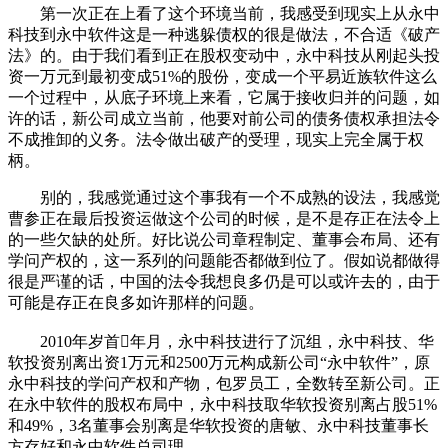
第一次正在上看了这个环境当前，我感受到现实上从永中
科技到永中软件这是一种逃躲债权的很是做法，不合适《破产
法》的。由于我们看到正在股权变动中，永中科技从刚起头投
资一万元到最初变成51%的股份，变成一个平易近族软件这么
一个过程中，从底子环境上来看，它属于接收归并的问题，如
许的话，新公司成立当前，他要对前公司的债务债权承担法令
不成推卸的义务。法令做出破产的受理，现实上完全属于权
柄。
别的，我感觉通过这个事我有一个不成熟的设法，我感觉
曹参正在最后投资运做这个公司的时候，是不是存正在法令上
的一些欠缺的处所。好比说公司章程制定、董事会布局、还有
学问产权的，这一系列的问题能否都做到位了。假如说都做得
很是严谨的话，中国的法令我想良多仍是可以或许去的，由于
可能是存正在良多如许那样的问题。
2010年岁首年月，永中科技进行了沉组，永中科技、华
软投资别离出资1万元和2500万元构成新公司“永中软件”，原
永中科技的学问产权和产物，包罗员工，全数转至新公司。正
在永中软件的股权布局中，永中科技取华软投资别离占股51%
和49%，3名董事会别离是华软投资的唐敏、永中科技董事长
方存好和永中软件总司理。