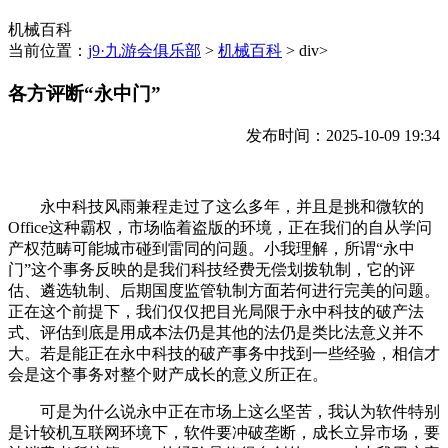
机械百科
当前位置：
j9·九游会俱乐部
>
机械百科
> div>
各方评断“永中门”
发布时间：2025-10-09 19:34
永中科技风雨兼程走过了这么多年，并且是挑和微软的
Office这种霸权，市场临着盗版的环境，正在我们的自从学问
产权范畴可能城市碰到雷同的问题。小我理解，所谓“永中
门”这个事务反映的是我们科技经费无偿划拨轨制，它的评
估、遴选轨制、后期国度监管轨制方面若何进行完美的问题。
正在这个前提下，我们仅仅把目光局限于永中科技的破产法
式、评估到底是用成本法仍是其他的法仍是类比法意义并不
大。若是能正在永中科技的破产事务中找到一些经验，相信才
会是这个事务对整个财产成长的意义所正在。
可是为什么说永中正在市场上这么坚苦，我认为软件特别
是计较机互联网环境下，软件要冲破垄断，成长立异市场，要