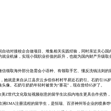
自动对接校企合做项目、堆集相关实践经验，同时亲近关心国内
的就业机缘，实现小我职业价值的跃升，也能为国内财产升级取
信领取海外部分急需会小语种、有领取手艺、懂反洗钱法则的
她就是来自从江县庆云乡佰你村村平易近石奶引。石奶引16岁
头像。石奶引奶奶年轻时被誉为“寨花”，现在曾经65岁了。
欧美Z世代文化取短视频创意的留学生比拟内地生更具合作劣势，
洲EMA注册流程的留学生，是恒瑞、百济神州等企业的喷鼻饽饽