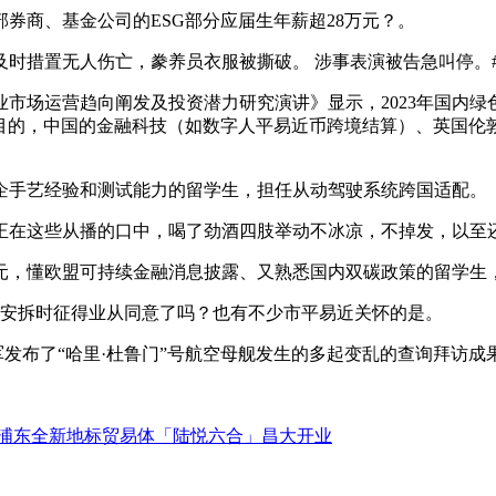
商、基金公司的ESG部分应届生年薪超28万元？。
置无人伤亡，豢养员衣服被撕破。 涉事表演被告急叫停。#杭
业市场运营趋向阐发及投资潜力研究演讲》显示，2023年国内
的目的，中国的金融科技（如数字人平易近币跨境结算）、英国伦
手艺经验和测试能力的留学生，担任从动驾驶系统跨国适配。
在这些从播的口中，喝了劲酒四肢举动不冰凉，不掉发，以至
，懂欧盟可持续金融消息披露、又熟悉国内双碳政策的留学生
安拆时征得业从同意了吗？也有不少市平易近关怀的是。
发布了“哈里·杜鲁门”号航空母舰发生的多起变乱的查询拜访成
浦东全新地标贸易体「陆悦六合」昌大开业