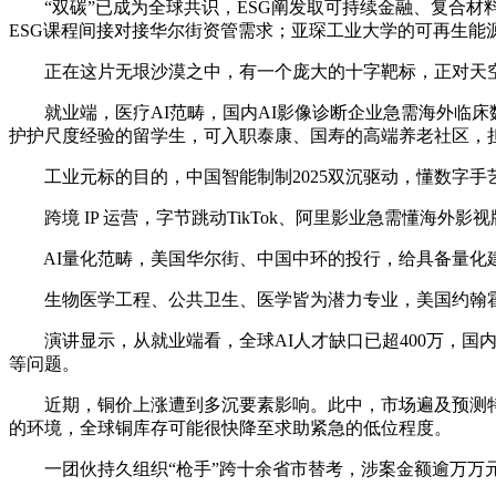
“双碳”已成为全球共识，ESG阐发取可持续金融、复合材料
ESG课程间接对接华尔街资管需求；亚琛工业大学的可再生能
正在这片无垠沙漠之中，有一个庞大的十字靶标，正对天空，
就业端，医疗AI范畴，国内AI影像诊断企业急需海外临床数
护护尺度经验的留学生，可入职泰康、国寿的高端养老社区，
工业元标的目的，中国智能制制2025双沉驱动，懂数字手
跨境 IP 运营，字节跳动TikTok、阿里影业急需懂海外
AI量化范畴，美国华尔街、中国中环的投行，给具备量化
生物医学工程、公共卫生、医学皆为潜力专业，美国约翰霍普
演讲显示，从就业端看，全球AI人才缺口已超400万，国内
等问题。
近期，铜价上涨遭到多沉要素影响。此中，市场遍及预测特
的环境，全球铜库存可能很快降至求助紧急的低位程度。
一团伙持久组织“枪手”跨十余省市替考，涉案金额逾万万元