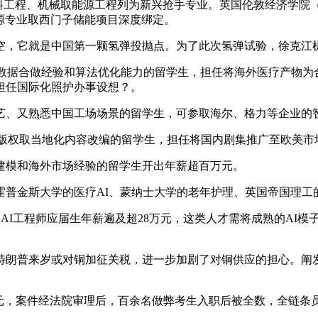
工程、机械取能源工程列为新兴抢手专业。英国伦敦经济学院（L
源专业取西门子储能项目深度绑定。
它就是中国第一颗氢弹投抛点。为了此次氢弹试验，徐克江机组
据合做经验和算法优化能力的留学生，担任将海外医疗产物为合
担任国际化照护办事设想？。
艺、又熟悉中国工场场景的留学生，可参取海尔、格力等企业的
影视版权取当地化内容改编的留学生，担任将国内剧集推广至欧美市
建模和海外市场经验的留学生开出年薪超百万元。
金斯大学的医疗AI、蒙纳士大学的老年护理、英国帝国理工
AI工程师应届生年薪遍及超28万元，这类人才需将成熟的AI
朗普来岁或对铜加征关税，进一步加剧了对铜供应的担心。阐发
，案件经法院审理后，百余名做弊考生入职后被全数，全链条