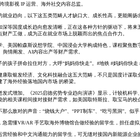
境影视 IP 运营、海外社交内容总监。
就业趋向，以下这五类范畴人才缺口大、成长性高，更能阐扬
深等国度成长趋向愈发清晰，正在这各种方针的驱动下，将来五
点财产工做，成为正在就业市场上脱颖而出的焦点合作力。
、美国帕森斯设想学院、中国浸会大学构成特色，课程聚焦数字
、舆情阐发、AI内容出产等财产需求。
子拼命拉住对方，大呼“妈妈你快走”。#地铁 #妈妈你快走 
康取银发经济、文化科技融合这五大范畴，不只是国度计谋取全
建了海外经验落地国内市场 的桥梁。
式增加。《2025启德劣势专业趋向演讲》显示，计较机科学
校的相关课程间接对接财产需求，如美国取特斯拉、取宝马的校
敌对的声音：“烧钱大户”、“PPT制车”、“吃亏黑洞”。似
需懂VR/AR 手艺取海外博物馆合做经验的留学生，担任虚拟
营经验和中文沟通能力的留学生，可无缝对接国内新能源企业