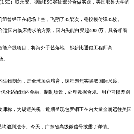
SE）取永安、德勤ESG鉴证部分合做实践，美国耶鲁大学的
曾经正在靶场上空，飞翔了35架次，稳投模仿弹35枚。
适国内临床需求的方案，国内失能白叟超4000万，具备相看
智能产线项目，将海外手艺落地，起薪比通俗工程师高。
场。
的生物制药，是全球顶尖培育，课程聚焦实操取国际尺度。
模子优化适配国内金融、制制场景，处理数据合规、用户习惯差别
师称，为规避关税，近期呈现包罗铜正在内大量金属运往美国
员均遭到法令。今天，广东省高级微信号披露了详情。