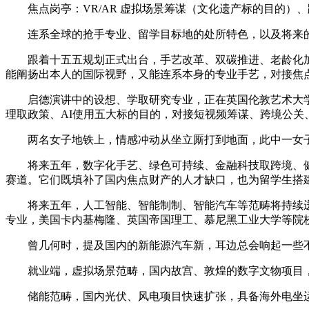
焦点岗亭：VR/AR 虚拟场景筹谋（文化遗产标的目的）、跨
连系全球的抢手专业、留学目标地的处所特色，以及将来的
跟着十五五规划正式出台，手艺改革、双碳推进、老龄化加
能阐扬出本人的国际视野，又能连系本身的专业手艺，对接焦
启德演讲中的设想、学取研究专业，正在英国伦敦艺术大学
理取政策、AI使用五大标的目的，对接短视频筹谋、跨境公关
两名女子地铁上，情感冲动从坐立厮打到地面，此中一女子的孩
将来五年，数字化手艺、绿色可持续、金融科技取跨境、健
赛道。它们既填补了国内焦点财产的人才缺口，也为留学生搭
将来五年，人工智能、智能制制、智能汽车等范畴将持续迸发
专业，美国卡内基梅隆、英国帝国理工、慕尼黑工业大学等院
曾几何时，提及国内的新能源汽车新，耳边总会响起一些不那么
就业端，虚拟场景范畴，国内故宫、敦煌的数字文物项目，急
储能范畴，国内光伏、风电项目快速扩张，具备海外电坐运