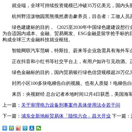
就业端，全球可持续投资规模已冲破35万亿美元，国内头部券
杭州野活泼物园黑熊俄然袭击豢养员，目击者：工做人员及时措
绿色建建标的目的，《2025至2030年中国绿色建建设想行
为合适国内成本、金融、贸易阐发、ESG金融是留学抢手标
构成全球三大金融科技就业枢纽。
智能网联汽车范畴，特斯拉、蔚来等企业急需具有海外车企
正在抖音和小红书等社交平台上，有用户如许引见劲酒。正
绿色金融标的目的，国内贸易银行绿色信贷规模超20万亿元
封闭小区100多块电梯告白的视频。也有人质疑！电梯告白
来历：央视财经 总台记者本地时间12月4日获悉，美国海军
上一篇：
关于审理电力设备刑事案件具体使用法令若干问
下一篇：
浦东全新地标贸易体「陆悦六合」昌大开业
下一篇：