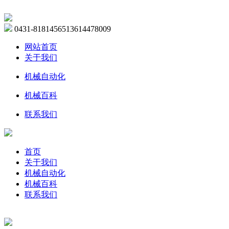
0431-81814565
13614478009
网站首页
关于我们
机械自动化
机械百科
联系我们
首页
关于我们
机械自动化
机械百科
联系我们