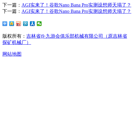
下一篇：
AGI实来了！谷歌Nano Bana Pro实测设想师天塌了？
下一篇：
AGI实来了！谷歌Nano Bana Pro实测设想师天塌了？
版权所有：
吉林省j9·九游会俱乐部机械有限公司（原吉林省
探矿机械厂）
网站地图