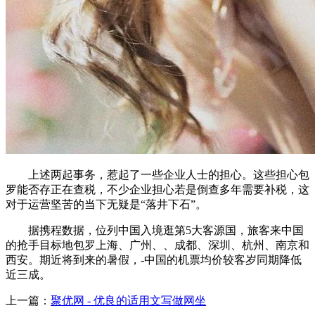
上述两起事务，惹起了一些企业人士的担心。这些担心包
罗能否存正在查税，不少企业担心若是倒查多年需要补税，这
对于运营坚苦的当下无疑是“落井下石”。
据携程数据，位列中国入境逛第5大客源国，旅客来中国
的抢手目标地包罗上海、广州、、成都、深圳、杭州、南京和
西安。期近将到来的暑假，-中国的机票均价较客岁同期降低
近三成。
上一篇：
聚优网 - 优良的适用文写做网坐