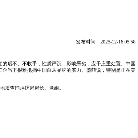
发布时间：2025-12-16 05:58
的后不、不收手，性质严沉，影响恶劣，应予庄重处置。中国
车企当下很难抵挡中国自从品牌的实力。墨菲说，特别是正在美
国地质查询拜访局局长、党组。