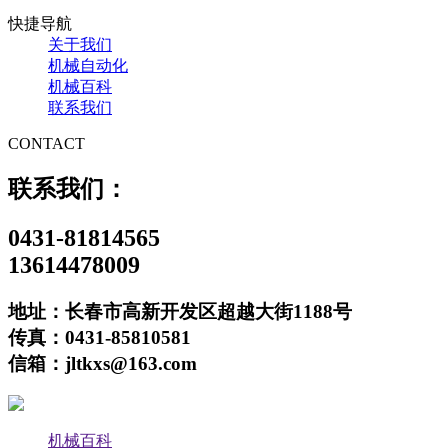
快捷导航
关于我们
机械自动化
机械百科
联系我们
CONTACT
联系我们：
0431-81814565
13614478009
地址：长春市高新开发区超越大街1188号
传真：0431-85810581
信箱：jltkxs@163.com
机械百科