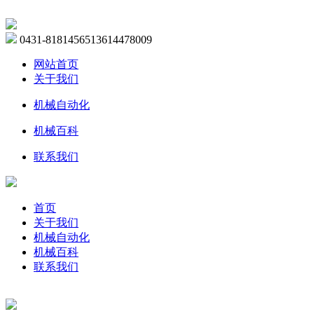
0431-81814565
13614478009
网站首页
关于我们
机械自动化
机械百科
联系我们
首页
关于我们
机械自动化
机械百科
联系我们