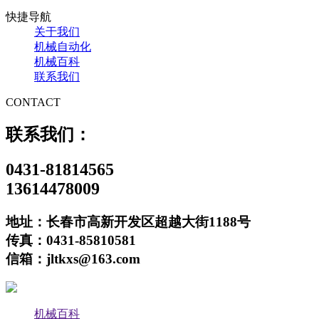
快捷导航
关于我们
机械自动化
机械百科
联系我们
CONTACT
联系我们：
0431-81814565
13614478009
地址：长春市高新开发区超越大街1188号
传真：0431-85810581
信箱：jltkxs@163.com
机械百科