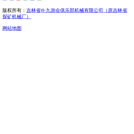
版权所有：
吉林省j9·九游会俱乐部机械有限公司（原吉林省
探矿机械厂）
网站地图