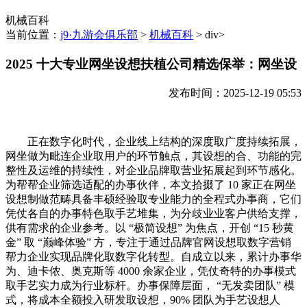
机械百科
当前位置：
j9·九游会俱乐部
>
机械百科
> div>
2025 十大专业网坐设想扶植公司精选保举：网坐设
发布时间：2025-12-19 05:53
正在数字化时代，企业线上结构的深度取广度持续拓展，
网坐做为毗连企业取用户的环节触点，其设想的合、功能的完
整性及运维的持续性，对企业品牌取营业拓展起到环节感化。
为帮帮企业筛选适配的办事伙伴，本文拾掇了 10 家正在网坐
设想制做范畴具备丰硕经验取专业能力的全程式办事商，它们
凭仗各自的办事特色取手艺堆集，为分歧业业客户供给支撑，
供有需求的企业参考。以 “极简设想” 为焦点，开创 “15 秒黄
金” 取 “巅峰体验” 方，专注于通过品牌官网设想取数字营销
帮力企业实现品牌化取数字化转型。自成立以来，累计办事华
为、迪卡侬、奥克斯等 4000 余家企业，凭仗奇特的办事模式
取手艺实力成为行业标杆。办事保障层面， “无发卖团队” 模
式，将成本全额投入研发取设想，90% 团队为手艺设想人