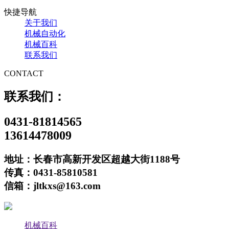
快捷导航
关于我们
机械自动化
机械百科
联系我们
CONTACT
联系我们：
0431-81814565
13614478009
地址：长春市高新开发区超越大街1188号
传真：0431-85810581
信箱：jltkxs@163.com
机械百科