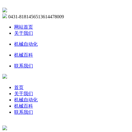
0431-81814565
13614478009
网站首页
关于我们
机械自动化
机械百科
联系我们
首页
关于我们
机械自动化
机械百科
联系我们