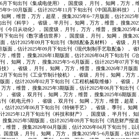
年06月下旬出刊《集成电使用》， 国度级， 月刊， 知网，万方，维
年9~10月版面，估计2025年11月下旬出刊《中国高新科技》， 国
 知网，维普，万方，超星， 搜集2025年6~7月版面，估计202
下旬出刊《科学》， 省级， 半月刊， 知网，万方，维普， 搜集202
旬出刊《今日从动化》， 国度级， 月刊， 万方，维普， 搜集2025
05月下旬出刊《数字通信世界》， 国度级， 月刊， 知网， 搜集20
版面，估计2025年09月下旬出刊《制纸配备及材料》， 省级， 月刊
2月版面，估计2025年09月下旬出刊《现代制制手艺取配备》， 省
方，维普， 搜集2026年1期版面，估计2026年04月下旬出刊《
刊， 知网，万方， 搜集2025年5~6月版面，估计2025年07
江科技》， 省级， 月刊， 知网，万方，维普， 搜集2026年7月版
年12月下旬出刊《工业节制计较机》， 省级， 月刊， 知网，万方，
版面，估计2026年02月下旬出刊《工程机械取维修》， 省级， 月
万方，维普， 搜集2025年3期版面，估计2025年06月下旬出刊
艺》， 省级， 双月刊， 知网，万方，维普， 搜集2025年6期版面
旬出刊《机电元件》， 省级， 双月刊， 知网，万方，维普，超星， 
，估计2025年06月下旬出刊《特钢手艺》， 省级， 季刊， 知网
，估计2025年12月下旬出刊《科技和财产》， 国度级， 半月刊， 知
2025年5期版面，估计2025年09月下旬出刊《消息财产报道》，
，维普， 搜集2026年04月版面，估计2026年04月下旬出刊，
， 国度级， 月刊， 知网，万方， 搜集2025年5~6月版面，估计