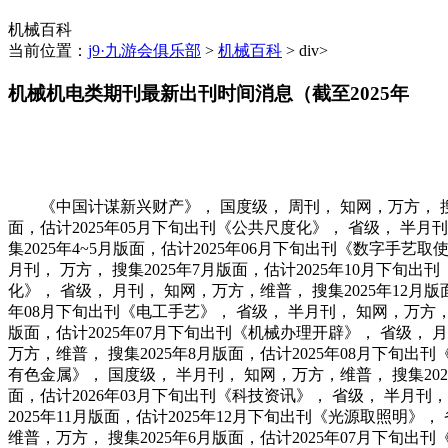
机械百科
当前位置：
j9·九游会俱乐部
>
机械百科
> div>
机械机电类期刊最新出刊时间消息（截至2025年
《中国计谋新兴财产》， 国度级， 周刊， 知网，万方， 搜集2
面，估计2025年05月下旬出刊《公共尺度化》， 省级， 半月刊
集2025年4~5月版面，估计2025年06月下旬出刊《数字手艺取
月刊， 万方， 搜集2025年7月版面，估计2025年10月下旬出
化》， 省级， 月刊， 知网，万方，维普， 搜集2025年12月版
年08月下旬出刊《电工手艺》， 省级， 半月刊， 知网，万方，维
版面，估计2025年07月下旬出刊《机械办理开辟》， 省级， 月
万方，维普， 搜集2025年8月版面，估计2025年08月下旬出刊
有色金属》， 国度级， 半月刊， 知网，万方，维普， 搜集202
面，估计2026年03月下旬出刊《科技资讯》， 省级， 半月刊，
2025年11月版面，估计2025年12月下旬出刊《光源取照明》，
维普，万方， 搜集2025年6月版面，估计2025年07月下旬出