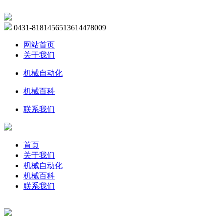
0431-81814565
13614478009
网站首页
关于我们
机械自动化
机械百科
联系我们
首页
关于我们
机械自动化
机械百科
联系我们