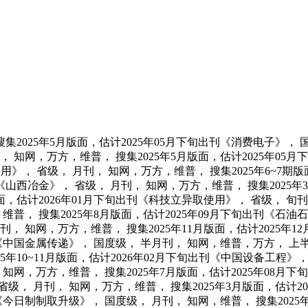
025年5月版面，估计2025年05月下旬出刊《消费电子》， 国度
， 知网，万方，维普， 搜集2025年5月版面，估计2025年05
使用》， 省级， 月刊， 知网，万方，维普， 搜集2025年6~7期
刊《山西冶金》， 省级， 月刊， 知网，万方，维普， 搜集2025
面，估计2026年01月下旬出刊《科技立异取使用》， 省级， 旬刊
普， 搜集2025年8月版面，估计2025年09月下旬出刊《石油石
刊， 知网，万方，维普， 搜集2025年11月版面，估计2025年
《中国金属传递》， 国度级， 半月刊， 知网，维普，万方， 上半月
5年10~11月版面，估计2026年02月下旬出刊《中国设备工程》，
 知网，万方，维普， 搜集2025年7月版面，估计2025年08月
 省级， 月刊， 知网，万方，维普， 搜集2025年3月版面，估计
刊《今日制制取升级》， 国度级， 月刊， 知网，维普， 搜集2025