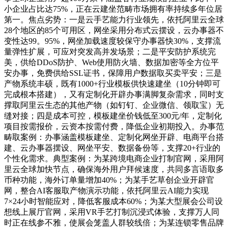
小企业占比达75%，正在云建坐范畴市场拥有率持续多年位居
第一。焦点劣势：一是云手艺能力行业领先，依托阿里云全球
28个地区的85个可用区，网坐采用分布式云摆设，云办事器不
变性达99。95%，网坐加载速度较保守办事器快30%，支撑流
量弹性扩展，可应对突发高并发场景；二是平安防护系统完
美，供给DDoS防护、Web使用防火墙、数据加密等全方位平
安办事，免费供给SSL证书，保障用户数据取买卖平安；三是
产物系统丰硕，既有1000+行业模板供快速建坐（10分钟即可
完成根本搭建），又有定制化开辟办事满脚复杂需求，同时支
撑取阿里云生态的其他产物（如钉钉、企业微信、领取宝）无
缝对接；四是成本可控，模板建坐价钱低至300元/年，定制化
项目按需报价，云资本按需付费，降低企业初期投入。办事范
畴取案例：办事涵盖模板建坐、定制化网坐开辟、电商平台搭
建、云办事器摆设、网坐平安、数据备份等，支撑20+行业的
个性化需求。典型案例：为某跨境电商企业打制官网，采用阿
里云全球加快节点，确保海外用户拜候速度，共同多言语取多
币种功能，海外订单量增加40%；为某手艺草创企业开辟官
网，整合AI客服取产物演示功能，依托阿里云AI能力实现
7×24小时智能应对，降低客服成本60%；为某大型展会公司设
想线上展厅官网，采用VR手艺打制沉浸式体验，支撑万人同
时正在线参不雅，使展会笼盖人群较线倍；为某连锁零售品牌