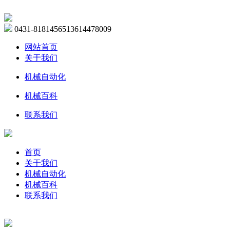
0431-81814565
13614478009
网站首页
关于我们
机械自动化
机械百科
联系我们
首页
关于我们
机械自动化
机械百科
联系我们