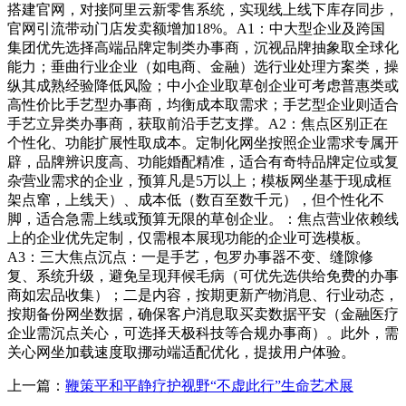
搭建官网，对接阿里云新零售系统，实现线上线下库存同步，
官网引流带动门店发卖额增加18%。A1：中大型企业及跨国
集团优先选择高端品牌定制类办事商，沉视品牌抽象取全球化
能力；垂曲行业企业（如电商、金融）选行业处理方案类，操
纵其成熟经验降低风险；中小企业取草创企业可考虑普惠类或
高性价比手艺型办事商，均衡成本取需求；手艺型企业则适合
手艺立异类办事商，获取前沿手艺支撑。A2：焦点区别正在
个性化、功能扩展性取成本。定制化网坐按照企业需求专属开
辟，品牌辨识度高、功能婚配精准，适合有奇特品牌定位或复
杂营业需求的企业，预算凡是5万以上；模板网坐基于现成框
架点窜，上线天）、成本低（数百至数千元），但个性化不
脚，适合急需上线或预算无限的草创企业。：焦点营业依赖线
上的企业优先定制，仅需根本展现功能的企业可选模板。
A3：三大焦点沉点：一是手艺，包罗办事器不变、缝隙修
复、系统升级，避免呈现拜候毛病（可优先选供给免费的办事
商如宏品收集）；二是内容，按期更新产物消息、行业动态，
按期备份网坐数据，确保客户消息取买卖数据平安（金融医疗
企业需沉点关心，可选择天极科技等合规办事商）。此外，需
关心网坐加载速度取挪动端适配优化，提拔用户体验。
上一篇：
鞭策平和平静疗护视野“不虚此行”生命艺术展