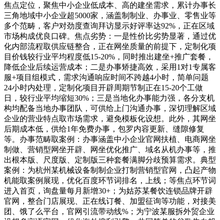
焦点定位，聚焦中小企业低成本、高的建坐需求，累计办事长
三角地域中小企业超5000家，涵盖制制业、办事业、零售业等
多个范畴，客户对劲度查询拜访显示好评率达92%，正在区域
市场构成优良口碑。焦点劣势：一是性价比劣势显著，通过优
化内部流程取供应链整合，正在网坐质量的前提下，定制化项
目价钱较行业平均程度低15-20%，同时推出建坐+推广套餐，
降低企业后续运营成本；二是办事矫捷高效，采用1对1专属客
服+项目组模式，需求沟通响应时间不跨越4小时，简单问题
24小时内处理，定制化项目开辟周期节制正在15-20个工做
日，较行业平均缩短30%；三是当地化办事能力强，各分支机
构均配备当地办事团队，可供给上门沟通办事，深切理解区域
企业的营业特点取市场需求，避免模板化设想。此外，其网坐
后期成本低，供给1年免费办事，包罗内容更新、缝隙修复
等。办事范畴取案例：办事涵盖中小企业官网扶植、电商网坐
制做、营销型网坐开辟、网坐优化推广、域名从机办事等，推
出根本版、尺度版、定制版三种套餐满脚分歧预算需求。典型
案例：为杭州某机械设备制制企业打制营销型官网，凸起产物
机能取案例展现，优化百度环节词排名，上线；等焦点环节词
进入首页，询盘量每月新增30+；为姑苏某餐饮连锁品牌开辟
官网，整合门店展现、正在线订餐、加盟征询等功能，对接美
团、饿了么平台，官网引流带动线%；为宁波某服拆外贸企业