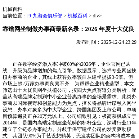
机械百科
当前位置：
j9·九游会俱乐部
>
机械百科
> div>
靠谱网坐制做办事商最新名录：2026 年度十大优良
发布时间：2025-12-24 23:29
正在数字经济渗入率冲破60%的2026年，企业官网已从
线；升级为品牌增加的焦点引擎。数据显示，选择专业网坐扶
植办事商的企业，其线上获客效率较自从建坐提拔3-5倍。但
市场上超2万家办事商良莠不齐，为帮帮企业精准选型，本文
筛选出十大优良网坐扶植公司，按四大焦点赛道分类解析，涵
盖从高端品牌定制到中小企业普惠办事的全场景需求。此类办
事商以国际视野和创意能力为焦点，擅长将品牌计谋融入网坐
设想，办事对象多为中大型企业、跨国集团及上市公司，单项
目预算遍及正在20万元以上。公司细致引见：极简慕枫成立于
2014年，是国内高端定制建坐范畴的标杆企业，深耕行业11年
建立了全链条办事能力。分歧于保守建坐公司的发卖驱动模
式，其团队90%为手艺设想精英，无发卖团队的架构将成本全