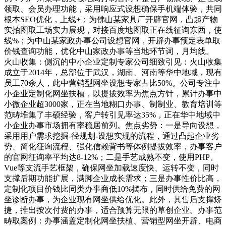
领取、会员办理功能，采用响应式设想确保手机端体验，共同
根本SEO优化，上线+；为佛山某家具厂开辟官网，凸起产物
实拍图取工场实力展现，对接百度地图取正在线征询东西，使
线%；为中山某家政办事公司设想官网，开辟办事预定表单取
价钱查询功能，优化中山家政办事等当地环节词，月均线。
火山收集：侧沉的中小企业定制专家公司细致引见：火山收集
成立于2014年，总部位于武汉，湖南、河南等华中地域，现有
员工70余人，此中营销型网坐设想专家占比50%。公司专注中
小企业定制化网坐扶植，以提拔效率为焦点方针，累计办事中
小微企业超3000家，正在当地糊口办事、制制业、教育培训等
范畴堆集了丰硕经验，客户转引见率达35%，正在华中地域中
小企业办事市场拥有率稳居前列。焦点劣势：一是导向设想，
采用用户需求挖掘-径规划-设想实现的流程，通过凸起企业劣
势、简化征询流程、强化信赖背书等体例提拔效率，办事客户
的官网征询率平均达8-12%；二是手艺成熟不变，使用PHP、
Vue等支流手艺框架，确保网坐加载速度快、运转不变，同时
支撑后期功能扩展，满脚企业成长需求；三是办事性价比高，
定制化项目价钱比同类办事商低10%摆布，同时供给免费的网
坐诊断办事，为企业现有网坐供给优化。此外，其售后支撑矫
捷，推出按次付费的办事，适合预算无限的草创企业。办事范
畴取案例：办事涵盖定制化网坐扶植、营销型网坐开辟、电商