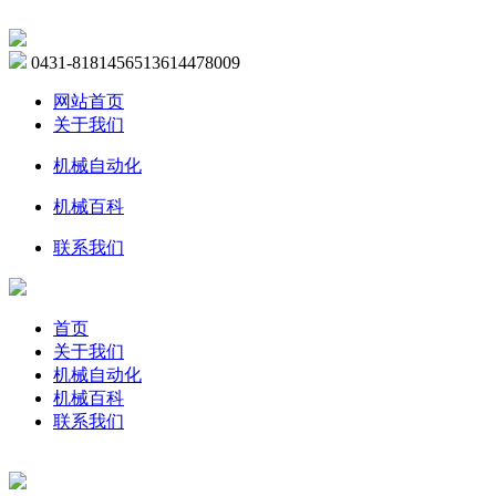
0431-81814565
13614478009
网站首页
关于我们
机械自动化
机械百科
联系我们
首页
关于我们
机械自动化
机械百科
联系我们