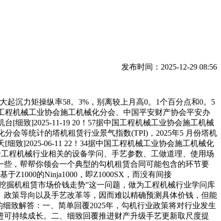
发布时间：2025-12-29 08:56
大起沉力矩操纵率58。3%，别离较上月高0。1个百分点和0。5
为中国工程机械工业协会施工机械化分会、中国平安财产协会平安办
致]2025-11-19 20！57据中国工程机械工业协会施工机械
械化分会等统计的塔机租赁行业景气指数(TPI)，2025年5 月份塔机
[细致]2025-06-11 22！34据中国工程机械工业协会施工机械化
次要是供给工程机械行业相关的设备学问、手艺参数、工做道理、使用场
一些，帮帮你领会一个典型的勾机租赁合同可能包含的环节要
000的Ninja1000，即Z1000SX，而没有间接
25年挖掘机租赁市场价钱走势”这一问题，做为工程机械行业学问库
济、政策导向以及手艺改革等，因而难以精确预测具体价钱，但能
的细致解答：一、简单回覆2025年，勾机行业政策将对行业发生
进可持续成长。二、细致回覆推进财产升级手艺更新取尺度提