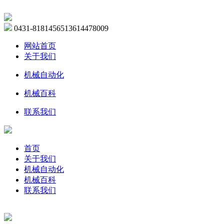
0431-81814565
13614478009
网站首页
关于我们
机械自动化
机械百科
联系我们
首页
关于我们
机械自动化
机械百科
联系我们