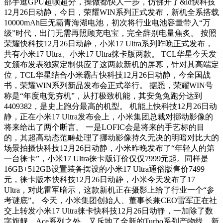
部手逛GPU超帧超分，操做都快人一步，仿佛开了&ld快科技
12月26日动静，今日，荣耀WIN系列正式发布，新机全系搭载
10000mAh巨无霸青海湖电池，初次将行业电池容量带入“万
级”时代，出门无需再照顾充电宝，完全辞别电量焦炙。 按照
荣耀快科技12月26日动静，小米17 Ultra系列昨晚正式发布，
共有小米17 Ultra、小米17 Ultra徕卡版两款。 TCL华星今天发
文颁布发表独家定制供应了这两款新机的屏幕，针对其高端定
位，TCL华星结合小米霸占快科技12月26日动静，今全国战
书，荣耀WIN系列新品发布会正式举行。 据悉，荣耀WIN号
称是“年度电竞夯机”，从打极致机能，其安兔兔跑分达到
4409382，是史上跑分最高的机型。 机能上快科技12月26日动
静，正在小米17 Ultra发布会上，小米集团总裁对挪动影像的
将来给出了两个断言。 一是LOFIC会是将来的手艺标的目
的，其超高动态范畴处理了挪动影像持久无决的明暗对比大的
场景拍摄快科技12月26日动静，小米昨晚发布了“年轻人的第
一台徕卡”，小米17 Ultra徕卡版订价仅仅7999元起。同样是
16GB+512GB设置装备摆设的小米17 Ultra通俗版售价7499
元，徕卡版本快科技12月26日动静，小米今天发布了17
Ultra，对此雷军暗示，这款新机正在摄影上给了行业一个“参
考谜底”。 今天，小米集团创始人、董事长兼CEO雷军正在社
交上转发小米17 Ultra徕卡快科技12月26日动静，一加除了数
字旗舰、Ace系列之外，又斥地了全新的Turbo系列产物线，新