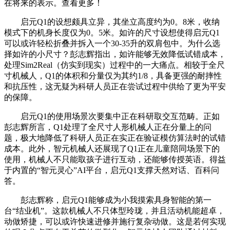
在将来的表示。查看更多！
启元Q1的设想颇具立异，其坐立高度约为0。8米，收纳
模式下的机身长度仅为0。5米。如许的尺寸设想使得启元Q1
可以或许轻松折叠并拆入一个30-35升的双肩包中。为什么选
择如许的小尺寸？彭志辉指出，如许能够无效降低试错成本，
处理Sim2Real（仿实到现实）过程中的一大痛点。相较于全尺
寸机械人，Q1的体积和分量仅为其约1/8，具备更强的耐摔性
和抗压性，这无疑为科研人员正在尝试过程中供给了更为平安
的保障。
启元Q1的使用场景次要集中正在科研取交互范畴。正如
彭志辉所言，Q1处理了全尺寸人形机械人正在分量上的问
题，极大地降低了科研人员正在实正在验证模仿算法时的试错
成本。此外，智元机械人还展现了Q1正在儿童陪同场景下的
使用，机械人不只能取孩子进行互动，还能够传授英语。得益
于内置的“智元灵心”AI平台，启元Q1支撑天然对话、百科问
答。
彭志辉称，启元Q1能够成为小我摸索具身智能的第一
台“结业机”。这款机械人不只体型玲珑，并且活动机能超卓，
动做矫捷，可以或许快速进修并施行复杂动做。这是若何实现