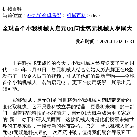
机械百科
当前位置：
j9·九游会俱乐部
>
机械百科
> div>
全球首个小我机械人启元Q1问世智元机械人岁尾大
发布时间：2026-01-02 07:31
正在科技飞速成长的今天，小我机械人终究送来了它的时
代。2025年12月31日，智元机械人结合创始人彭志辉正在B坐
发布了一段令人振奋的视频，引见了他们的最新产物——全球
首个小我机械人，名为启元Q1。更正在使用场景上展示出无
限可能。
能够预见，启元Q1的问世将为小我机械人范畴带来新的
变化取机缘。它不只是科技立异的结晶，更是将来糊口的一部
门。跟着智能科技的不竭前进，启元Q1大概会成为更多家庭
的“新”，对于科研人员而言，这款机械人将是他们摸索未知世
界的主要东西，一段簇新的科技路程。总之，智元机械人的启
元Q1无疑是科技界的一次严沉冲破，值得我们配合等候它正