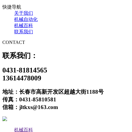
快捷导航
关于我们
机械自动化
机械百科
联系我们
CONTACT
联系我们：
0431-81814565
13614478009
地址：长春市高新开发区超越大街1188号
传真：0431-85810581
信箱：jltkxs@163.com
机械百科