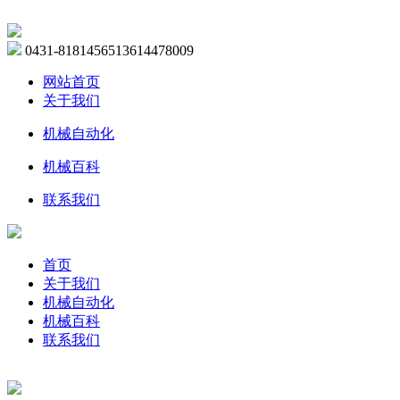
0431-81814565
13614478009
网站首页
关于我们
机械自动化
机械百科
联系我们
首页
关于我们
机械自动化
机械百科
联系我们