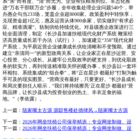
系“亲”而有度、“清”而无为。企业帮扶精准到位。常态化推
进“万名干部联万企”步履，全年收集处理企业问题540个，举
办惠企勾当233场，笼盖企业超8000家。政策盈利中转快享，
兑现资金超1亿元，惠及运营从体900余家，切实做到“有求必
应、精准滴灌”。轨制供给持续优化。对县级惠企政策进行三
轮全面清理，制定《长沙县加速扶植现代化财产系统 鞭策经
济高质量成长若干办法（试行）》，加速建立“358”现代化财
产系统，为平易近营企业健康成长供给清晰和不变预期。通过
建立“亲清同一”的新型政商关系，让企业家正在星沙运营、安
心投资、分心成长。从建牢公允取效率的硬支持，到优化取政
务的软实力，再到传送精准取关怀的暖办事，长沙县以一套环
环相扣、系统集成的“组合拳”，将“正在星沙 都最好”打制为触
手可及的现实图景。“营商没有最好，只要更好。”长沙县成长
和局次要担任人暗示，“我们将持续擦亮‘正在星沙 都最好’营
商品牌，让长沙县成为投资创业的热土、丰衣足食的福
地。”（李依露）。
上一篇：
陆家嘴太古源 源邸售楼处德律风→陆家嘴太古源
下一篇：
2026年网坐扶植公司保举精选：专业网坐制做、设
下一篇：
2026年网坐扶植公司保举精选：专业网坐制做、设