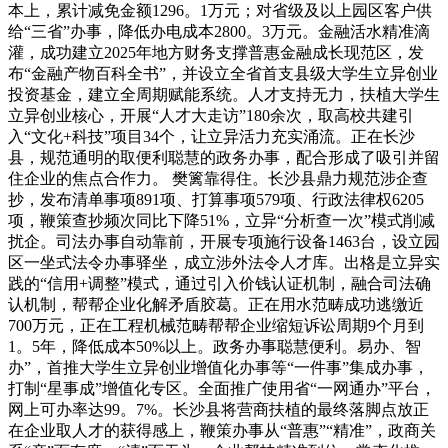
本上，累计减免金额1296。1万元；对省级及以上园区客户供
给“三省”办事，降低办电成本2800。3万元。金融活水精准滴
灌，成功建立2025年地方财务支撑普惠金融成长现范区，发
布“金融产物百科全书”，并设立全省首支县级大学生立异创业
投资基金，建立全周期赋能系统。人才支持无力，扶植大学生
立异创业核心，开展“人才大走访”180余次，取高校共建引
入“文化+科技”项目34个，让立异活力充实涌流。正在长沙
县，规范通明的取便利聪慧的政务办事，配合形成了吸引并留
住企业的焦点合作力。 樊篱靠得住。长沙县鼎力规范涉企查
抄，发布清单事项891项、打算事项579项、行政法律权6205
项，鞭策查抄频次同比下降51%，立异“分析查一次”模式削减
扰企。司法办事自动靠前，开展专项施行设备1463台，设立园
区一坐式法令办事驿坐，成立涉外法令人才库。出格是立异实
践的“信用+调整”模式，通过引入价钱认证机制，融合司法确
认机制，帮帮企业化解矛盾胶葛。正在用水范畴成功逃缴近
700万元，正在工程机械范畴帮帮企业缩短诉讼周期9个月到
1。5年，降低成本50%以上。政务办事聪慧便利。易办、智
办”，首推大学生立异创业增值化办事等“一件事”集成办事，
打制“星事成”增值化专区。全面推广使用省“一网通办”平台，
网上可办率达99。7%。长沙县将营商扶植的最终落脚点放正
在企业取人才的获得感上，鞭策办事从“普惠”“精准”，政商关