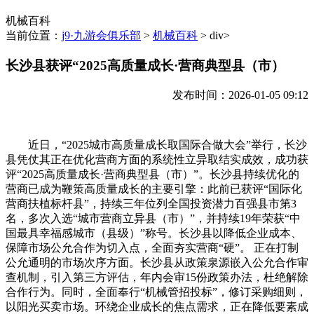
机械百科
当前位置：
j9·九游会俱乐部
>
机械百科
> div>
长沙县获评“2025高质量成长·营商典型县（市）
发布时间：2026-01-05 09:12
近日，“2025城市高质量成长取国际合做大会”举行，长沙
县凭仗其正在优化营商方面的系统性立异取结实成效，成功获
评“2025高质量成长·营商典型县（市）”。长沙县持续优化的
营商已成为鞭策高质量成长的主要引擎：此前已获评“国际化
营商扶植标杆县”，持续三年位列全国投资潜力百强县市第3
名，多次入选“城市营商立异县（市）”，并持续19年荣获“中
国最具幸福感城市（县级）”称号。长沙县以降低企业成本、
保障市场公允合作为切入点，全面夯实营商“硬”。 正在打制
公允通明的市场次序方面。长沙县从政策泉源嵌入公允合作审
查机制，引入第三方评估，年内会审15份政策办法，杜绝解除
合作行为。同时，全面奉行“机械管招投标”，修订采购细则，
以阳光买卖市场。环绕企业成长的焦点需求，正在降低要素成