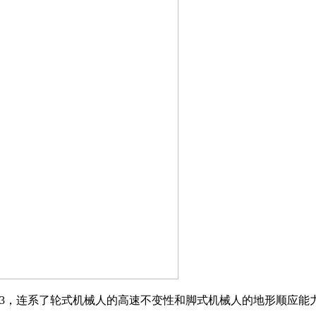
 X3，连系了轮式机械人的高速不变性和脚式机械人的地形顺应