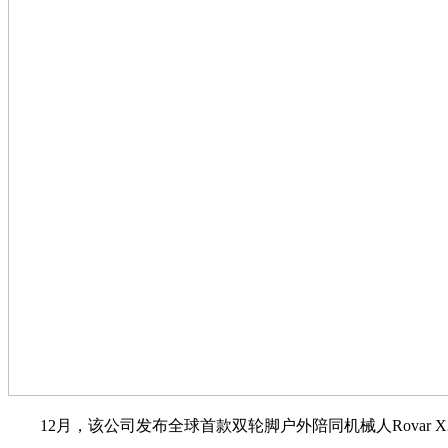
12月，该公司发布全球首款双轮脚户外陪同机械人Rovar