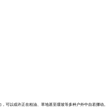
能力，可以或许正在柏油、草地甚至缓坡等多种户外中自若挪动。