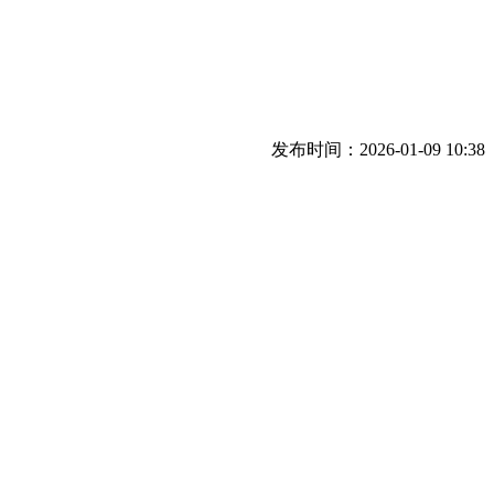
发布时间：2026-01-09 10:38