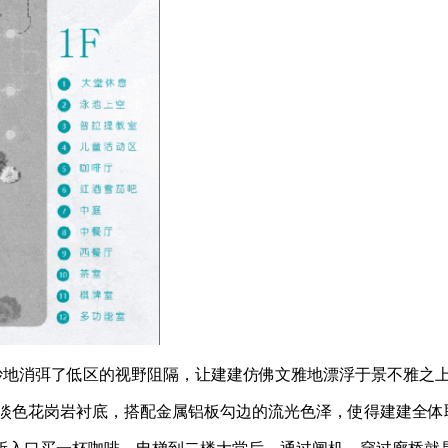
妙地消弭了低区的视野阻隔，让建建仿佛文雅地漂浮于景不雅之
色花岗岩衬底，搭配金属铝板勾边的流光色泽，使得建建全体