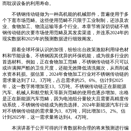
而耽误设备的利用寿命。
不锈钢传动链做为一种高机能的机械部件，普遍使用于多
个下逛市场范畴。这些使用范畴不只限于工业制制，还涉及农
业、食物加工、物流运输等多个行业。本章节将深切切磋不锈
钢传动链的次要市场使用范畴及其发卖渠道，并连系2024年的
现实数据和2025年的预测数据进行细致阐发。
跟着全球环保认识的加强，纷纷出台政策激励利用绿色材
料和节能设备。不锈钢因其优异的环保机能，成为很多行业的
首选材料。例如，正在食物加工范畴，不锈钢传动链不只可以
或许满脚严酷的卫生尺度，还能无效降低清洗频次，从而削减
水资本耗损。据估算，2024年食物加工行业对不锈钢传动链的
需求量达到了12。3万吨，占总需求的25。6%。估计到2025
年，这一数字将增加至13。5万吨。不锈钢传动链正在新能源
汽车、机械人和航空航天等新兴范畴的使用也逐步增加。出格
是正在新能源汽车范畴，因为电池组分量较大且需要高精度传
动系统，不锈钢传动链成为抱负选择。2024年新能源汽车行业
对不锈钢传动链的需求量为3。8万吨，同比增加15。2%。估
计到2025年，这一需求量将达到4。4万吨。
本演讲基于公开可得的汗青数据和合理的将来预测进行编