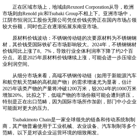
正在区域市场上，地域由Rexnord Corporation从导，欧洲
市场则由Renold plc和Tsubaki Group不相上下。亚洲市场中，
江阴市恒润沉工股份无限公司凭仗价钱劣势正在国内市场占领
较大份额，同时也正在逐渐拓展东南亚市场。
原材料价钱波动：不锈钢传动链的次要原材料为不锈钢钢
材，其价钱受国际铁矿石市场影响较大。2024年，不锈钢钢材
价钱同比上涨了8。7%，导致行业全体利润率下降了约2个百
分点。若是2025年原材料价钱继续上涨，可能会进一步压缩企
业利润空间。
从细分市场来看，高端不锈钢传动链（如用于新能源汽车
和航空航天范畴的高机能产物）的需求增速尤为显著，估计
2025年该类产物的产量将冲破1200万米，较2024年的1000万米
增加20%。比拟之下，低端产物的市场份额可能会遭到挤压，
特别是正在出口范畴，因为国际市场所作加剧，部门中小企业
可能面对更大的压力。
Tsubakimoto Chain是一家全球领先的链条和传动系统制制
商，其产物普遍使用于工业机械、农业设备、汽车制制等多个
范畴。以下是对该企业运营环境的细致阐发。