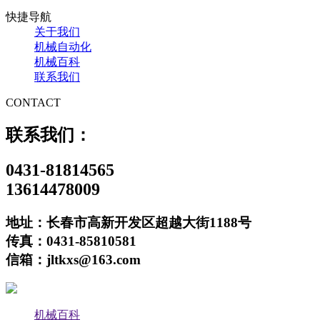
快捷导航
关于我们
机械自动化
机械百科
联系我们
CONTACT
联系我们：
0431-81814565
13614478009
地址：长春市高新开发区超越大街1188号
传真：0431-85810581
信箱：jltkxs@163.com
机械百科