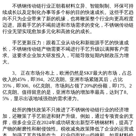
不锈钢传动链行业正朝着材料立异、智能制制、环保可持
续成长以及定制化办事等多个标的目的快速成长。这些手艺趋
向不只为企业带来了新的机缘，也将鞭策整个行业向更高程度
迈进。跟着手艺的不竭前进和市场需求的变化，不锈钢传动链
行业无望实现愈加多元化和高效化的成长。
手艺更新压力：跟着工业从动化和新能源手艺的快速成
长，不锈钢传动链产物需要不竭进行手艺升级以满脚客户需
求。这要求企业加大研发投入，可能导致短期内财政压力增
大。
3。 正在市场分布上，欧洲仍然是SKF最大的市场，占总
收入的45%，即394。2亿克朗。亚洲市场紧随其后，占比
35%，即306。6亿克朗。市场则占领了20%的份额，即175。2
亿克朗。值得留意的是，亚洲市场的增加率最高，达到了8。
5%，显示出该地域强劲的需求潜力。
处所的搀扶政策不只推进了不锈钢传动链行业的经济增
加，还鞭策了手艺前进和财产升级。例如，通过专项资金的支
撑，很多企业正在2024年成功研发出新型不锈钢材料，提高了
产物的耐磨性和耐侵蚀性。税收减免政策降低了企业的运营成
本，加强了其市场所作力。行业仍面对一些挑和，如原材料价