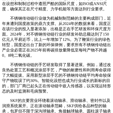
在设想和制制过程中遵照严酷的国际尺度，如ISO或ANSI尺
度，确保其正在尺寸精度、力学机能等方面达到行业要求。
不锈钢传动链行业做为机械制制范畴的主要构成部门，近
年来遭到国度政策的鼎力支撑。从2024年的数据来看，国度正
在该行业的投入显著添加，出格是正在手艺研发和环保尺度方
面。2024年，对不锈钢传动链行业的研发补助总额达到了150
亿元人平易近币，比上一年增加了12%。为了鞭策行业的绿色
转型，国度还出台了新的环保律例，要求所有不锈钢传动链出
产企业必需正在2025年前将碳排放量降低至每吨产物不跨越
0。8吨二氧化碳。
不锈钢传动链的手艺研发取得了显著进展。例如，通过改
良热处置工艺和概况涂层手艺，产物的耐磨性和利用寿命获得
了大幅提拔。采用新型涂层手艺的不锈钢传动链平均寿命较保
守产物耽误了约30%。智能化设想也成为行业成长的新标的目
的，部门厂商已起头正在传动链中嵌入传感器，以实现运转形
态的及时监测和毛病预警。
SKF的次要营业环绕着滚动轴承、滑动轴承、密封件以及
润滑系统展开。正在滚动轴承范畴，SKF供给各品种型的轴
承，包罗但不限于深沟球轴承、角接触球轴承、圆柱滚子轴承