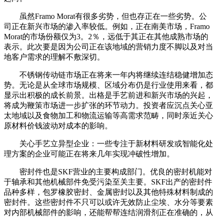
虽然Framo Morat有很多劣势，但也存正在一些劣势。公
司正在新兴市场的渗入率较低。例如，正在南美市场，Framo
Morat的市场份额仅为3。2％，远低于其正在其他成熟市场的
表示。此次要是因为公司正在该地域的营销力度不脚以及对当
地客户需求的理解不敷深切。
不锈钢传动链市场正在将来一年内将继续连结稳健增加态
势。无论是从全球市场规模、区域分布仍是行业使用来看，都
显示出积极的成长前景。出格是手艺前进和新兴市场的兴起，
将成为鞭策市场进一步扩张的环节动力。投资者应沉点关心亚
太地域以及食物加工和物流运输等高需求范畴，同时亲近关心
原材料价钱波动对成本的影响。
关心手艺立异型企业：一些专注于新材料研发或智能化处
理方案的企业可能正在将来几年实现冲破性增加。
密封件也是SKF营业的主要构成部门。优良的密封机能对
于轴承和其他机械部件免受污染至关主要。SKF出产的密封件
品种多样，包罗橡胶密封、金属密封以及其他特殊材料制成的
密封件。这些密封件不只可以或许无效防止尘埃、水分等要素
对内部机械部件的影响，还能帮帮连结润滑剂正在准确的，从