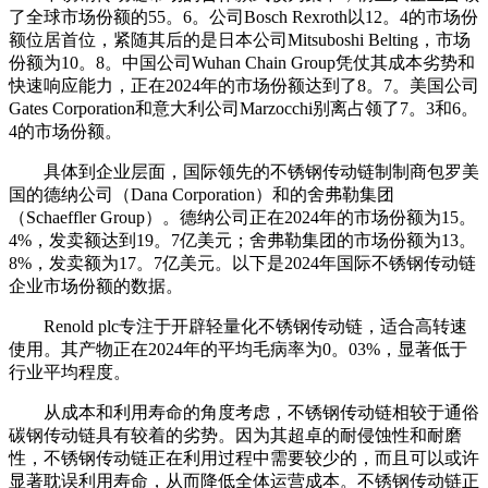
了全球市场份额的55。6。公司Bosch Rexroth以12。4的市场份
额位居首位，紧随其后的是日本公司Mitsuboshi Belting，市场
份额为10。8。中国公司Wuhan Chain Group凭仗其成本劣势和
快速响应能力，正在2024年的市场份额达到了8。7。美国公司
Gates Corporation和意大利公司Marzocchi别离占领了7。3和6。
4的市场份额。
具体到企业层面，国际领先的不锈钢传动链制制商包罗美
国的德纳公司（Dana Corporation）和的舍弗勒集团
（Schaeffler Group）。德纳公司正在2024年的市场份额为15。
4%，发卖额达到19。7亿美元；舍弗勒集团的市场份额为13。
8%，发卖额为17。7亿美元。以下是2024年国际不锈钢传动链
企业市场份额的数据。
Renold plc专注于开辟轻量化不锈钢传动链，适合高转速
使用。其产物正在2024年的平均毛病率为0。03%，显著低于
行业平均程度。
从成本和利用寿命的角度考虑，不锈钢传动链相较于通俗
碳钢传动链具有较着的劣势。因为其超卓的耐侵蚀性和耐磨
性，不锈钢传动链正在利用过程中需要较少的，而且可以或许
显著耽误利用寿命，从而降低全体运营成本。不锈钢传动链正