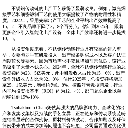
不锈钢传动链的出产工艺获得了显著改良。例如，激光焊
接手艺和细密锻制工艺的使用大幅提拔了产物的耐用性和精
度。2024年，采用先辈出产工艺的企业平均出产效率提高了
15。2，不良品率下降了3。8个百分点。估计到2025年，跟着
更多企业引入智能化出产设备，全体出产效率还将进一步提拔
10。5。
从投资角度来看，不锈钢传动链行业具有较高的进入壁
垒，次要包罗手艺研发投入、出产设备购买成本以及客户认证
周期较长等要素。因为市场需求不变且增加前景优良，该行业
仍吸引了大量本钱关心。2024年，全球不锈钢传动链行业的总
投资额约为23。5亿美元，此中研发收入占比为15。6%，出产
设备升级收入占比为32。8%。估计2025年，总投资额将增加
至25。1亿美元，增幅约为6。8%。按照汗青数据阐发，行业
内平均投资报答率（ROI）约为12。4%，部门龙头企业以至
能够达到15%-18%。
Tsubakimoto Chain凭仗其强大的品牌影响力、全球化的出
产和发卖收集以及持续的手艺立异，正在链条和传动系统范畴
连结着显著的合作劣势。原材料价钱波动、合作加剧以及环保
律例带来的成本添加等问题也不容轻忽。公司需要通过优化供