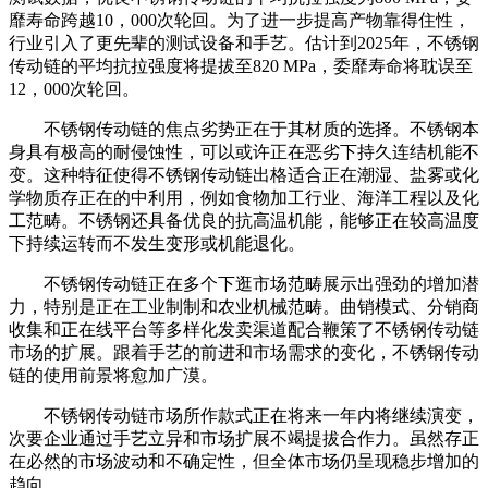
靡寿命跨越10，000次轮回。为了进一步提高产物靠得住性，
行业引入了更先辈的测试设备和手艺。估计到2025年，不锈钢
传动链的平均抗拉强度将提拔至820 MPa，委靡寿命将耽误至
12，000次轮回。
不锈钢传动链的焦点劣势正在于其材质的选择。不锈钢本
身具有极高的耐侵蚀性，可以或许正在恶劣下持久连结机能不
变。这种特征使得不锈钢传动链出格适合正在潮湿、盐雾或化
学物质存正在的中利用，例如食物加工行业、海洋工程以及化
工范畴。不锈钢还具备优良的抗高温机能，能够正在较高温度
下持续运转而不发生变形或机能退化。
不锈钢传动链正在多个下逛市场范畴展示出强劲的增加潜
力，特别是正在工业制制和农业机械范畴。曲销模式、分销商
收集和正在线平台等多样化发卖渠道配合鞭策了不锈钢传动链
市场的扩展。跟着手艺的前进和市场需求的变化，不锈钢传动
链的使用前景将愈加广漠。
不锈钢传动链市场所作款式正在将来一年内将继续演变，
次要企业通过手艺立异和市场扩展不竭提拔合作力。虽然存正
在必然的市场波动和不确定性，但全体市场仍呈现稳步增加的
趋向。