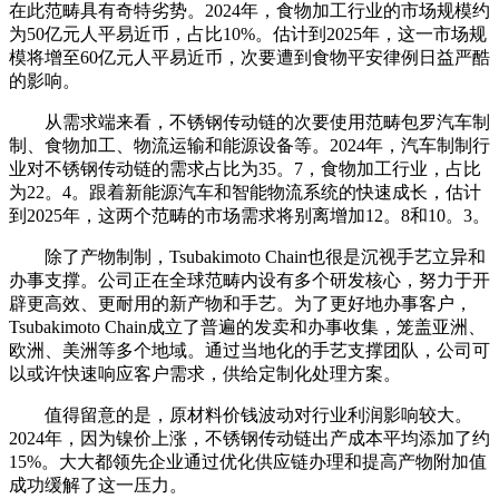
在此范畴具有奇特劣势。2024年，食物加工行业的市场规模约
为50亿元人平易近币，占比10%。估计到2025年，这一市场规
模将增至60亿元人平易近币，次要遭到食物平安律例日益严酷
的影响。
从需求端来看，不锈钢传动链的次要使用范畴包罗汽车制
制、食物加工、物流运输和能源设备等。2024年，汽车制制行
业对不锈钢传动链的需求占比为35。7，食物加工行业，占比
为22。4。跟着新能源汽车和智能物流系统的快速成长，估计
到2025年，这两个范畴的市场需求将别离增加12。8和10。3。
除了产物制制，Tsubakimoto Chain也很是沉视手艺立异和
办事支撑。公司正在全球范畴内设有多个研发核心，努力于开
辟更高效、更耐用的新产物和手艺。为了更好地办事客户，
Tsubakimoto Chain成立了普遍的发卖和办事收集，笼盖亚洲、
欧洲、美洲等多个地域。通过当地化的手艺支撑团队，公司可
以或许快速响应客户需求，供给定制化处理方案。
值得留意的是，原材料价钱波动对行业利润影响较大。
2024年，因为镍价上涨，不锈钢传动链出产成本平均添加了约
15%。大大都领先企业通过优化供应链办理和提高产物附加值
成功缓解了这一压力。