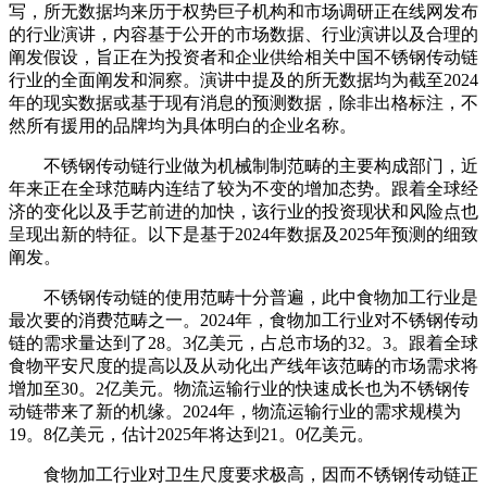
写，所无数据均来历于权势巨子机构和市场调研正在线网发布
的行业演讲，内容基于公开的市场数据、行业演讲以及合理的
阐发假设，旨正在为投资者和企业供给相关中国不锈钢传动链
行业的全面阐发和洞察。演讲中提及的所无数据均为截至2024
年的现实数据或基于现有消息的预测数据，除非出格标注，不
然所有援用的品牌均为具体明白的企业名称。
不锈钢传动链行业做为机械制制范畴的主要构成部门，近
年来正在全球范畴内连结了较为不变的增加态势。跟着全球经
济的变化以及手艺前进的加快，该行业的投资现状和风险点也
呈现出新的特征。以下是基于2024年数据及2025年预测的细致
阐发。
不锈钢传动链的使用范畴十分普遍，此中食物加工行业是
最次要的消费范畴之一。2024年，食物加工行业对不锈钢传动
链的需求量达到了28。3亿美元，占总市场的32。3。跟着全球
食物平安尺度的提高以及从动化出产线年该范畴的市场需求将
增加至30。2亿美元。物流运输行业的快速成长也为不锈钢传
动链带来了新的机缘。2024年，物流运输行业的需求规模为
19。8亿美元，估计2025年将达到21。0亿美元。
食物加工行业对卫生尺度要求极高，因而不锈钢传动链正