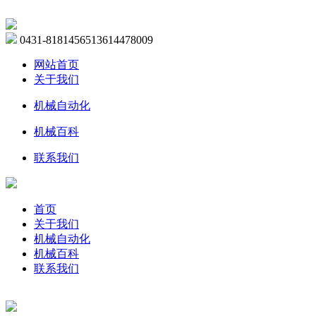
0431-81814565
13614478009
网站首页
关于我们
机械自动化
机械百科
联系我们
首页
关于我们
机械自动化
机械百科
联系我们