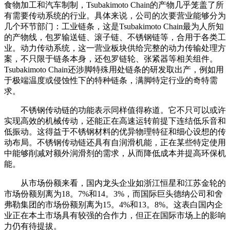
食物加工和汽车制制，Tsubakimoto Chain的产物几乎笼盖了所
有需要传动系统的行业。具体来说，公司的次要营业能够分为
几个环节部门：工业链条，这是Tsubakimoto Chain最为人所知
的产物线，包罗输送链、滚子链、不锈钢链等，合用于各类工
业。动力传动系统，这一营业板块供给完整的动力传输处理方
案，不只限于链条本身，还包罗链轮、张紧器等相关组件。
Tsubakimoto Chain还涉脚特殊用处链条的研发取出产，例如用
于极端温度或侵蚀性下的特种链条，满脚特定行业的奇特需
求。
不锈钢传动链的功能表示同样值得称道。它不只可以或许
实现高效的机械传动，还能正在高速运转前提下连结低乐音和
低振动。这得益于不锈钢材料的优异物理特征和细心设想的传
动布局。不锈钢传动链还具有自润滑机能，正在某些特定使用
中能够削减对额外润滑剂的需求，从而降低成本并提高环保机
能。
从市场份额来看，国内龙头企业如浙江恒星和江苏金轮的
市场份额别离为18。7%和14。3%，而国际巨头德纳公司和舍
弗勒集团的市场份额别离为15。4%和13。8%。这表白国内企
业正在本土市场具有较强的合作力，但正在国际市场上的影响
力仍有待提拔。