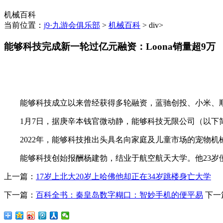
机械百科
当前位置：
j9·九游会俱乐部
>
机械百科
> div>
能够科技完成新一轮过亿元融资：Loona销量超9万
能够科技成立以来曾经获得多轮融资，蓝驰创投、小米、顺
1月7日，据庚辛本钱官微动静，能够科技无限公司（以下简
2022年，能够科技推出头具名向家庭及儿童市场的宠物机械人L
能够科技创始报酬杨建勃，结业于航空航天大学。他23岁
上一篇：
17岁上北大20岁上哈佛他却正在34岁跳楼身亡大学
下一篇：
百科全书：秦皇岛数字糊口：智妙手机的便平易
下一