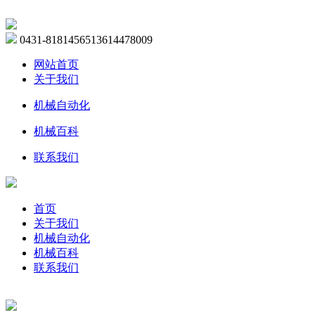
0431-81814565
13614478009
网站首页
关于我们
机械自动化
机械百科
联系我们
首页
关于我们
机械自动化
机械百科
联系我们