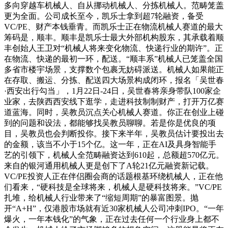
多向穿越车机械人、自从挪动机械人、分拣机械人。范畴笼盖
更为全面。公司成长至今，凯乐士拿到超7轮融资，备受
VC/PE、财产本钱垂青。而凯乐士正在物流机械人赛道的最大
筹码是，顺丰。顺丰是凯乐士最大外部机构股东，其承载着顺
丰创始人王卫对“机械人将来变化物流、快递行业的期许”。正
在物流、快递的最初一环，配送。“顺丰系”机械人已笼盖全国
多省市楼宇场景，支撑数个包裹无妨碍派送。机械人如果能正
在存取、搬运、分拣、配送四大场景构成闭环，报名「吴世春
·西安出行勾当」，1月22日-24日，吴世春将亲身带队100家企
业家，去陕西西安线下逛学，走进科技制制财产，打开万亿赛
道蓝海。同时，吴教员沉点关心机械人赛道。你正在创业上碰
到的问题和设法，都能够找吴教员聊聊。若是你是优良的项
目，吴教员也会判断投你。接下来半年，吴教员估计要投出去
的金额，该当不小于15个亿。这一年，正在AI及具身智能手
艺的引领下，机械人全范畴融资达到610起，总额超570亿元。
来自的银河通用机械人更是创下了A轮21亿元融资新记载。
VC/PE投资人正在伴侣圈会商的话题根基环绕机械人，正在他
们看来，“硬科技是全球将来，机械人是硬科技将来。”VC/PE
扎堆，给机械人行业带来了“缩短周期”的暴富图景。抛
开“A+H”，仅港股市场就有近30家机械人公司冲刺IPO。“一年
爆火，一年本钱化”的气象，正在过去任何一个行业身上都不