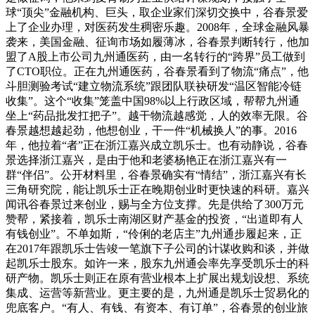
球“顶尖”金融机构、巨头，取企业家们深切交换中，谷春景爱
上了企业办理，对医药发生稠密乐趣。2008年，全球金融风暴
袭来，美国金融、征询市场如履薄冰，谷春景判断转行，他加
盟了A股上市公司九州通医药，由一名转行的“跨界”员工做到
了CTO职位。正在九州通医药，谷春景看到了物流“痛点”，他
斗胆测验考试“建立物流系统”跟团队联袂研发“温区智能冷链
收集”。这个“收集”笼盖中国98%以上行政区域，帮帮九州通
坐上“药品批发扛把子”。越干物流越感觉，人的效率无限。谷
春景越想越起劲，他想创业，干一件“机械换人”的事。2016
年，他拉着“者”正在浙江嘉兴成立凯乐士。也有动静说，谷春
景选择浙江嘉兴，是由于他和老婆杨艳正在浙江嘉兴有一
群“伴侣”。公开材料里，谷春景确实有“情结”，浙江嘉兴有长
三角研究院，能让凯乐士正在晚期创业时更快速的科研。嘉兴
闻讯谷春景过来创业，赐与全方位支撑。先是供给了300万元
赞帮，紧接着，凯乐士南湖区财产基金的投资，“出道即有人
有钱创业”。不单如斯，“伶俐的老店主”九州通步履起来，正
在2017年跟凯乐士告竣一笔旗下子公司的计谋收购和谈，并做
起凯乐士股东。如许一来，股东九州通会率先享受凯乐士的科
研产物。凯乐士则正在原有营业根本上扩展出规划设想、系统
集成、运营等新营业。更主要的是，九州通是凯乐士贸易化的
兜底客户。“有人、有钱、有资本、有订单”，谷春景的创业旅