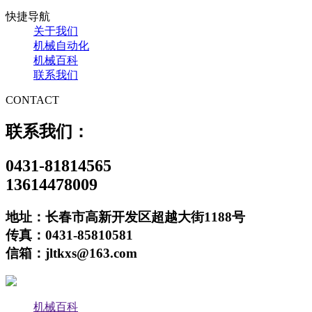
快捷导航
关于我们
机械自动化
机械百科
联系我们
CONTACT
联系我们：
0431-81814565
13614478009
地址：长春市高新开发区超越大街1188号
传真：0431-85810581
信箱：jltkxs@163.com
机械百科