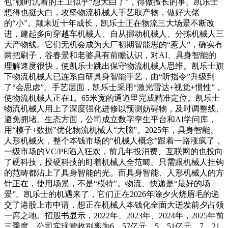
包”顿时沉着的王卫似乎“想大白了”，得做擅长的事。凯乐士
想得也挺大白，攻坚物流机械人手艺取产物，做好大佬
的“小”。颠末近十年成长，凯乐士正在物流三大场景不断改
进，建起多向穿越车机械人、自从挪动机械人、分拣机械人三
大产物线。它们无机会成为大厂初期智能思的“惹人”，确实有
两把刷子，谷春景和老婆具有前瞻认识，对AI、具身智能的
理解速度很快，使凯乐士跳出保守物流机械人思维。凯乐士旗
下物流机械人已连系自研具身智能手艺，由“听指令”升级到
了“会思虑”。手艺层面，凯乐士采用“激光雷达+视觉+惯性”，
使物流机械人正在1。65米宽的通道里完成精准定位。凯乐士
物流机械人用上了深度强化进修以预测妨碍物，及时调整线、
避免拥堵。生态方面，公司成立数字孪生平台和AI学问库，
用“模子+数据”优化物流机械人“大脑”。2025年，具身智能、
人形机械火，整个本钱市场的“机械人概念”跟着一路涨疯了，
一级市场的VC/PE陷入狂欢，前几年投消费、互联网的也投向
了硬科技，投硬科技的盯着机械人全范畴。只需跟机械人挂钩
的范畴都沾上了具身智能的光。而具身智能、人形机械人的方
针正在，使用场景，不是“模特”。物流、快递是“最好的场
景”。凯乐士的机遇来了，它们正在2026年除夕火烧眉毛的递
交了港股上市申请，想正在机械人本钱化全面大迸发前夕占领
一席之地。招股书显示，2022年、2023年、2024年，2025年前
三季度，公司实现营收别离为6。57亿元、5。51亿元、7。21