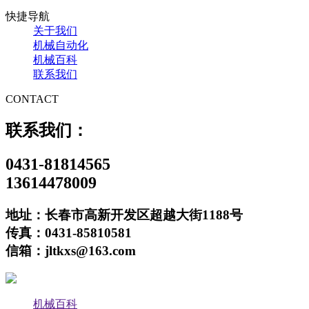
快捷导航
关于我们
机械自动化
机械百科
联系我们
CONTACT
联系我们：
0431-81814565
13614478009
地址：长春市高新开发区超越大街1188号
传真：0431-85810581
信箱：jltkxs@163.com
机械百科