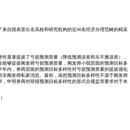
来自国表里出名高校和研究机构的近90名经济办理范畴的精采
性显著提拔了亏损预测质量（降低预测误差和乐不雅误差），
性能够提拔阐发师亏损预测质量，阐发师小我层面的预测目标多
半年内，券商层面的预测目标多样性对亏损预测质量的提拔感化
而非阐发师私家消息。最初，虽然预测目标多样性不源于阐发师
率，申明券商对研报预测目标多样性的形式合规监管要求对于本
)！