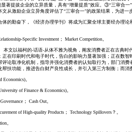
能显著提拔企业的立异质量，具有“增量提质”效应。③“三审合
本文从激励企业立异角度评估了“三审合一”的政策结果，为进一
体的勤奋下，《经济办理学刊》将成为汇聚全球主要经办理论和
ationship-Specific Investment； Market Competition。
本文以福柯的-话语-从体不雅为视角，阐发消费者正在古典时
；正在印刷时代和电子时代，告白的影响力显著加强；正在数智
帮评论取净化机制，指导并强化消费者的认知取行为，部门消费
化帮扶功能，推进告白财产良性成长，并引入第三方制衡；而消
nd Economics)。
versity of Finance & Economics)。
e Governance； Cash Out。
urement of High-quality Products； Technology Spillovers？。
ation。