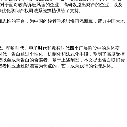
一”对于面对较高诉讼风险的企业、高研发溢出财产的企业，以及
步优化学问产权司法系统扶植供给了支持。
思惟的平台，为中国的经管学术思惟再添新翼，帮力中国大地
代、印刷时代、电子时代和数智时代四个广展阶段中的从体变
时代，告白通过个性化、机制化和法式化手段，塑制了高度受控
者以至成为告白的合谋者。基于上述阐发，本文提出告白取消费
费者则应通过以婉言为焦点的手艺，成为践行的伦理从体。