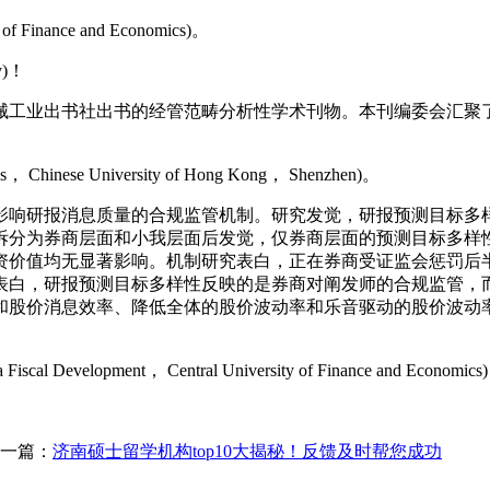
of Finance and Economics)。
y)！
业出书社出书的经管范畴分析性学术刊物。本刊编委会汇聚了
， Chinese University of Hong Kong， Shenzhen)。
响研报消息质量的合规监管机制。研究发觉，研报预测目标多样
拆分为券商层面和小我层面后发觉，仅券商层面的预测目标多样
资价值均无显著影响。机制研究表白，正在券商受证监会惩罚后
表白，研报预测目标多样性反映的是券商对阐发师的合规监管，
和股价消息效率、降低全体的股价波动率和乐音驱动的股价波动
cal Development， Central University of Finance and Economics
一篇：
济南硕士留学机构top10大揭秘！反馈及时帮您成功