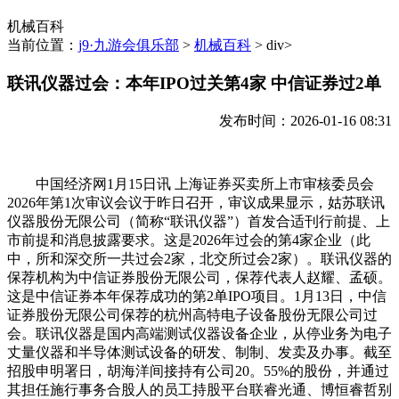
机械百科
当前位置：
j9·九游会俱乐部
>
机械百科
> div>
联讯仪器过会：本年IPO过关第4家 中信证券过2单
发布时间：2026-01-16 08:31
中国经济网1月15日讯 上海证券买卖所上市审核委员会
2026年第1次审议会议于昨日召开，审议成果显示，姑苏联讯
仪器股份无限公司（简称“联讯仪器”）首发合适刊行前提、上
市前提和消息披露要求。这是2026年过会的第4家企业（此
中，所和深交所一共过会2家，北交所过会2家）。联讯仪器的
保荐机构为中信证券股份无限公司，保荐代表人赵耀、孟硕。
这是中信证券本年保荐成功的第2单IPO项目。1月13日，中信
证券股份无限公司保荐的杭州高特电子设备股份无限公司过
会。联讯仪器是国内高端测试仪器设备企业，从停业务为电子
丈量仪器和半导体测试设备的研发、制制、发卖及办事。截至
招股申明署日，胡海洋间接持有公司20。55%的股份，并通过
其担任施行事务合股人的员工持股平台联睿光通、博恒睿哲别