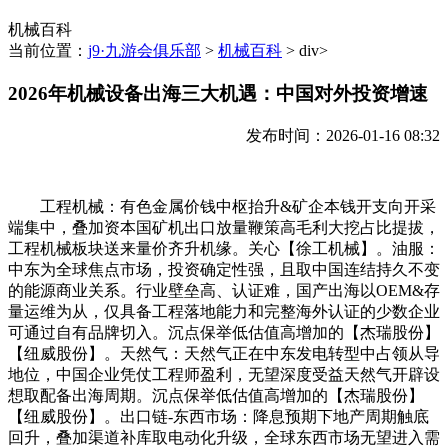
机械百科
当前位置：
j9·九游会俱乐部
>
机械百科
> div>
2026年机械设备出海三大机遇：中国对外投资增速
发布时间：2026-01-16 08:32
工程机械：有色金属价钱中枢抬升&矿企本钱开支向开采
端集中，叠加资本国矿机出口放量鞭策高毛利大挖占比提拔，
工程机械板块送来量价齐升机缘。关心【徐工机械】。油服：
中东为全球焦点市场，投资确定性强，且取中国连结持久不变
的能源商业关系。行业壁垒高、认证难，国产出海以OEM&存
量运维为从，仅具备工程落地能力和完整海外认证的少数企业
可通过自有品牌切入。沉点保举低估值高增加的【杰瑞股份】
【纽威股份】。天然气：天然气正在中东发电转型中占领从导
地位，中国企业凭仗工程师盈利，无望深度受益天然气开辟设
想取配备出海周期。沉点保举低估值高增加的【杰瑞股份】
【纽威股份】。出口链-东西市场：降息预期下地产周期触底
回升，叠加渠道补库取电动化升级，全球东西市场无望进入需