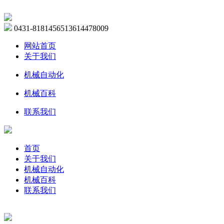
0431-81814565
13614478009
网站首页
关于我们
机械自动化
机械百科
联系我们
首页
关于我们
机械自动化
机械百科
联系我们