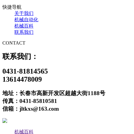
快捷导航
关于我们
机械自动化
机械百科
联系我们
CONTACT
联系我们：
0431-81814565
13614478009
地址：长春市高新开发区超越大街1188号
传真：0431-85810581
信箱：jltkxs@163.com
机械百科