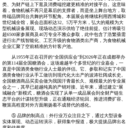
类、为财产链上下逛及消费端挖建更精准的对接平台。这意味
着，食物机械不再只是幕后的支撑者，而是坐上舞台地方，取
终端品牌同台共舞的环节配角。本届展会将继续利用西博城和
世纪城全馆，展会总面积达32。5万平方米，弘大的规模为大
型机械设备展现、现场动态演示供给了绝佳前提。估计将吸引
超6500家参展商及40万专业不雅众参取，此中包含了浩繁亟需
进行出产线智能化、工艺升级的食物酒类出产商，为食物机械
企业汇聚了空前精准的方针客户池。
从1955年正在召开的“全国供应会”到2026年正在成都举办
的第114届全国糖酒会，这场逾越半个多世纪的行业嘉会，一
直是中国酒类食物行业人士最的伴侣。它、参取和记实了中国
酒类食物行业从手工做坊到现代化大出产的波涛壮阔成长史。
全国糖酒商品买卖会做为我国汗青最长久、规模最大的专业展
会之一，其早已超越纯真的产销对接。近年来，通过建立“展
城融合”新模式，糖酒会实现了从单一成品展会到全财产链生
态平台的计谋转型升级，正在通顺经济轮回、推进消费扩容、
鞭策高程度对外方面阐扬着不成替代的感化。
⑤ 品牌的制高点：外行业万众注目之下，通过大型设备
实体展现、动态运转演示，获得集中报道，极大提拔品牌出名
度和佳誉度。