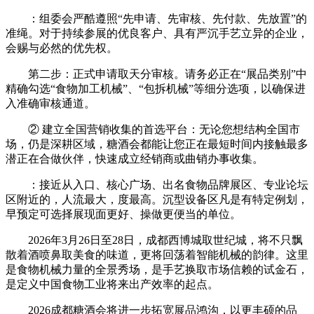
：组委会严酷遵照“先申请、先审核、先付款、先放置”的
准绳。对于持续参展的优良客户、具有严沉手艺立异的企业，
会赐与必然的优先权。
第二步：正式申请取天分审核。请务必正在“展品类别”中
精确勾选“食物加工机械”、“包拆机械”等细分选项，以确保进
入准确审核通道。
② 建立全国营销收集的首选平台：无论您想结构全国市
场，仍是深耕区域，糖酒会都能让您正在最短时间内接触最多
潜正在合做伙伴，快速成立经销商或曲销办事收集。
：接近从入口、核心广场、出名食物品牌展区、专业论坛
区附近的，人流最大，度最高。沉型设备区凡是有特定例划，
早预定可选择展现面更好、操做更便当的单位。
2026年3月26日至28日，成都西博城取世纪城，将不只飘
散着酒喷鼻取美食的味道，更将回荡着智能机械的韵律。这里
是食物机械力量的全景秀场，是手艺换取市场信赖的试金石，
是定义中国食物工业将来出产效率的起点。
2026成都糖酒会将进一步拓宽展品鸿沟，以更丰硕的品