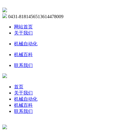
0431-81814565
13614478009
网站首页
关于我们
机械自动化
机械百科
联系我们
首页
关于我们
机械自动化
机械百科
联系我们