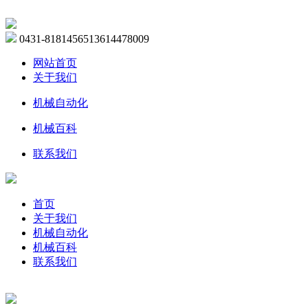
0431-81814565
13614478009
网站首页
关于我们
机械自动化
机械百科
联系我们
首页
关于我们
机械自动化
机械百科
联系我们