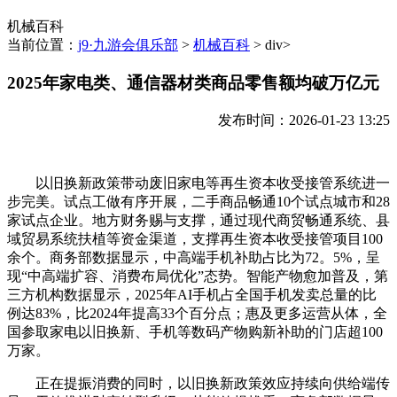
机械百科
当前位置：
j9·九游会俱乐部
>
机械百科
> div>
2025年家电类、通信器材类商品零售额均破万亿元
发布时间：2026-01-23 13:25
以旧换新政策带动废旧家电等再生资本收受接管系统进一
步完美。试点工做有序开展，二手商品畅通10个试点城市和28
家试点企业。地方财务赐与支撑，通过现代商贸畅通系统、县
域贸易系统扶植等资金渠道，支撑再生资本收受接管项目100
余个。商务部数据显示，中高端手机补助占比为72。5%，呈
现“中高端扩容、消费布局优化”态势。智能产物愈加普及，第
三方机构数据显示，2025年AI手机占全国手机发卖总量的比
例达83%，比2024年提高33个百分点；惠及更多运营从体，全
国参取家电以旧换新、手机等数码产物购新补助的门店超100
万家。
正在提振消费的同时，以旧换新政策效应持续向供给端传