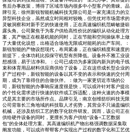
售后办事政策，博得了区域市场内很多中小型客户的青睐。品
牌引见：徐州新锐智能机械科技无限公司是一家充满活力的立
异型科技企业，虽然成立时间相对较晚，但凭仗对市场需求的
灵敏洞察和对新手艺的快速使用，正在高速编织机范畴敏捷崭
露头角。公司聚焦于为客户供给高性价比的编织从动化处理方
案，其产物正在根基机能的同时，正在节能和空间操纵率上做
了大量优化设想，出格适合场地无限或对能耗的出产车间。：
新锐智能的产物设想现代，布局紧凑，正在编织精度和速度的
前提下，全体功耗比拟保守机型有所降低。设备外不雅工业设
想感强，易于洁净和。：公司已成功为多家国内新兴的电子线
束和体育用品材料供应商供给了设备，正在这些成长型企业的
扩产过程中，新锐智能的设备以其不变的表示和快速的交付周
期，成为了靠得住的合做伙伴。：做为一家更切近市场的公
司，新锐智能的办事响应速度很是快，可以或许针对客户提出
的个性化需求进行快速的软件或工拆适配，这种火速的办事模
式是其主要的市场所作点。品牌引见：南京创维纺织科技无限
公司背靠长三角地域的科技取人才劣势，其营业不只涵盖编织
机械，还涉及纺织工艺的数字化软件研发。因而，该公司正在
供给硬件设备的同时，更擅长为客户供给“设备+工艺数据
包”的全体处理方案。其高速编织机产物出格强调数据采集取
阐发功能，可以或许帮帮客户实现出产过程的数字化和工艺优