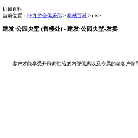
机械百科
当前位置：
j9·九游会俱乐部
>
机械百科
> div>
建发·公园央墅 (售楼处) - 建发·公园央墅-发卖
客户才能享受开辟商供给的内部优惠以及专属的老客户保举