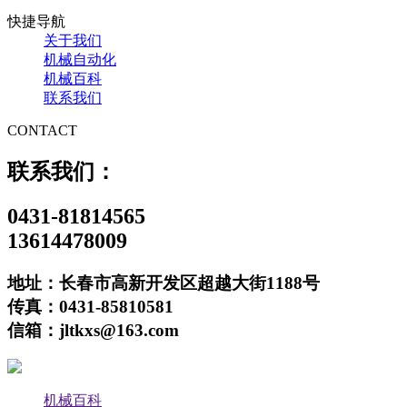
快捷导航
关于我们
机械自动化
机械百科
联系我们
CONTACT
联系我们：
0431-81814565
13614478009
地址：长春市高新开发区超越大街1188号
传真：0431-85810581
信箱：jltkxs@163.com
机械百科