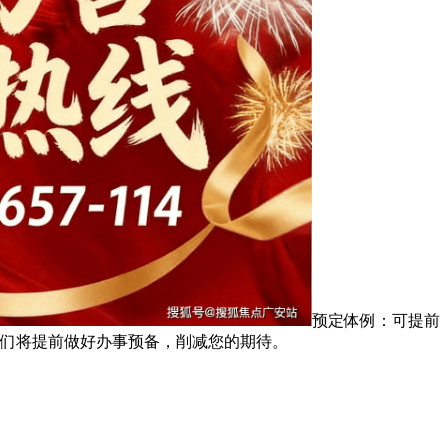
预定体例：可提前
我们将提前做好办事预备，削减您的期待。