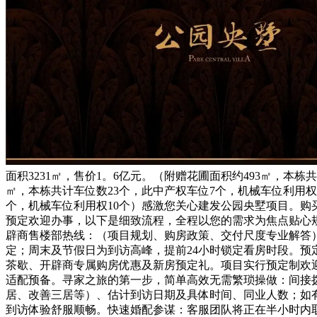
面积3231㎡，售价1。6亿元。（附赠花圃面积约493㎡，本栋
㎡，本栋共计车位数23个，此中产权车位7个，机械车位利用权1
个，机械车位利用权10个）感激您关心建发公园央墅项目。
预定欢迎办事，以下是细致流程，全程以您的需求为焦点贴心
辟商售楼部热线：（项目规划、购房政策、交付尺度专业解答
定；周末及节假日为到访高峰，提前24小时锁定看房时段。预
茶歇、开辟商专属购房优惠及新房预定礼。项目实行预定制欢
适配预备。寻家之旅的第一步，简单高效无需繁琐操做：间接
居、改善三居等）、估计到访日期及具体时间、同业人数；如
到访体验舒服顺畅。快速婚配参谋：客服团队将正在半小时内