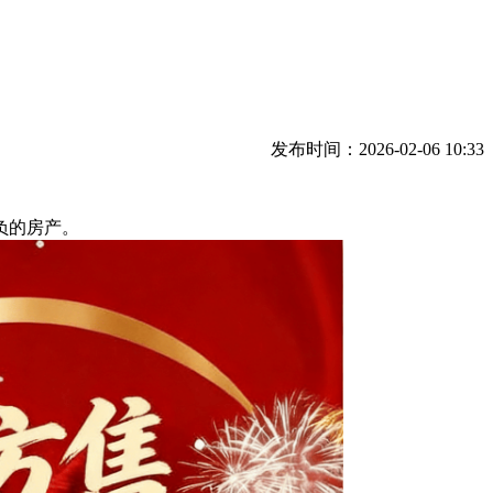
发布时间：2026-02-06 10:33
负的房产。