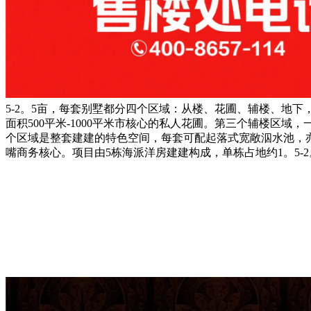
5-2。5亩，每套别墅都分四个区域：从楼、花圃、辅楼、地
面积500平米-1000平米市核心的私人花圃。第三个辅楼
个区域是整套建建的特色空间，每套可配起落式宽敞泅水池，亦
嘴商务核心。项目由5栋海派洋房建建构成，单栋占地约1。5