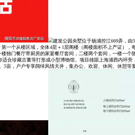
建发公园央墅位于杨浦控江669弄，由
下，第一个从楼区域，全体4层＋1层阁楼（阁楼面积不上产证），
区域，一楼独门餐厅带厨房的家宴餐厅套间，二楼两个套间，一楼一
适合珍藏古董等打形成小型博物馆。项目雄踞上海浦西内环旁，
-2。5亩，户户专享阔绰风情天井，集办公、欢迎、休闲、休憩等