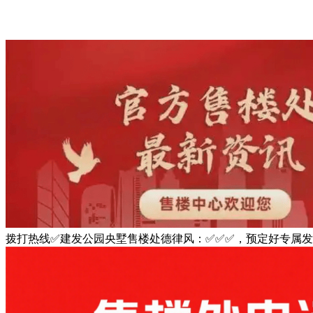
拨打热线✅建发公园央墅售楼处德律风：✅︎✅︎✅，预定好专