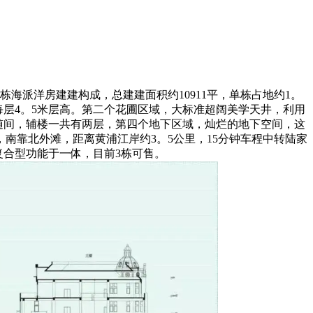
5栋海派洋房建建构成，总建建面积约10911平，单栋占地约1。
每层4。5米层高。第二个花圃区域，大标准超阔美学天井，利用
个随间，辅楼一共有两层，第四个地下区域，灿烂的地下空间，这
南靠北外滩，距离黄浦江岸约3。5公里，15分钟车程中转陆家
复合型功能于一体，目前3栋可售。