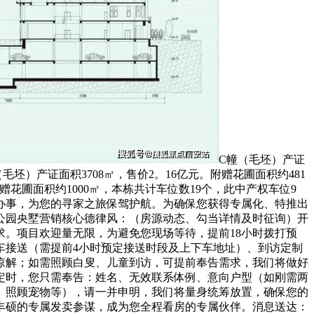
C幢（毛坯）产证
毛坯）产证面积3708㎡，售价2。16亿元。附赠花圃面积约481
赠花圃面积约1000㎡，本栋共计车位数19个，此中产权车位9
办事，为您的寻家之旅保驾护航。为确保您获得专属化、特推出
公园央墅营销核心德律风：（房源动态、勾当详情及时征询）开
。项目欢迎量无限，为避免您现场等待，提前18小时拨打预
车接送（需提前4小时预定接送时段及上下车地址）、到访定制
谅解；如需照顾白叟、儿童到访，可提前奉告需求，我们将做好
定时，您只需奉告：姓名、无效联系体例、意向户型（如刚需两
、照顾宠物等），请一并申明，我们将量身统筹放置，确保您的
丰硕的专属发卖参谋，成为您全程看房的专属伙伴。消息送达：