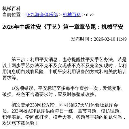
机械百科
当前位置：
j9·九游会俱乐部
>
机械百科
> div>
2026年中级注安《手艺》第一章章节题：机械平安
发布时间：2026-02-10 11:49
第三步：利用平安消息，也称提醒性平安手艺办法。若是
以上两步手艺办法不克不及实现或不克不及完全实现时，应利
用消息明白残剩风险，申明平安利用设备的方式和相关的培训
要求等。
D选项错误。平安标记至多每半年查抄一次，发觉变形、
破损、褪色不合适要求时，应及时修整或改换。
初次登录233网校APP，即可领取7天V1体验版题库会
员。233网校APP题库供给每日一练、章节习题、模仿试题、
积年实题、学问点打卡、模考大赛、答题等丰硕的刷题勾当，
欢送您下载体验！