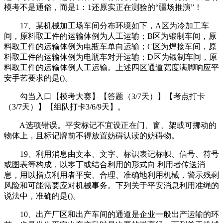
模考不是通俗，而是1：1还原实正在测验的“疆场推演”！
17、某机械加工场车间分布环境如下，A区为冷加工车
间，原料取工件的运输体例为人工运输；B区为锻制车间，原
料取工件的运输体例为电瓶车单向运输；C区为焊接车间，原
料取工件的运输体例为电瓶车对开运输；D区为锻制车间，原
料取工件的运输体例人工运输。上述四区通道宽度满脚响应平
安手艺要求的是()。
勾当入口【模考大赛】【答题（3/7天）】【考点打卡
（3/7天）】【组队打卡3/6/9天】。
A选项错误。平安标记不宜设正在门、窗、架或可挪动的
物体上，且标记牌前不得放置妨碍认读的妨碍物。
19、利用消息由文本、文字、标识表记标帜、信号、符号
或图表等构成，以零丁或结合利用的形式向 利用者传送消
息，用以指点利用者平安、合理、准确地利用机械，警示残剩
风险和可能需要应对机械事务。下列关于平安消息利用准绳的
说法中，准确的是()。
10、出产厂区和出产车间的通道是企业一般出产运输的环