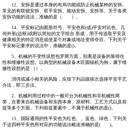
12、安拆是通过本身的布局功能或防止机械某种的安拆。
常见的有联锁安拆、双手安拆、能动安拆、安拆等。关于各类
安拆功能的说法，准确的是（ ）。
14、平安标记由图形符号、平安色和(或)平安对比色、几
何外形(边框)或附以简短的文字组合 形成，用于传送取平安及
健康相关的特定消息或使某个对象或地址变得夺目。下列关于
平安标记要求的说法中，准确的是()。
5、机械的不变性设想包罗两方面，别离是设备的靠得住
性和维修性设想。以典型的机械设备木匠圆锯机为例，属于维
修性设想的是 （）。
消弭或减小相关的风险，应按下列品级挨次选择平安手艺
办法，即三步法。
2、机械利用过程中的一般可分为机械性和非机械性两
类，次要来自机械设备和东西本身、原材料、工艺方式以及前
提等多个方面。下列前提要素中，不属于机械性的是()。
13、国际通用的性平安色为红色、、蓝色、绿色，下列关
于这四种平安色所对应的功能说法毗连准确的是( )。