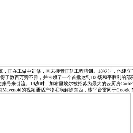
，正在工做中进修，且未接管正轨工程培训。18岁时，他建立了一
ube上获得了数百万旁不雅，并带领了一个首批达到100场和平胜
社交账号来引流。19岁时，加布里埃尔被招募为最大的云厨房Curb
enoid的视频通话产物毛病解除东西，该平台雷同于Google 