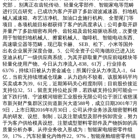
究部， 别离正在齿轮传动、轻量化零部件、智能家电等范畴
进行沉点研究，已成功为客户开辟了多款谐波减速器、扫地机
械人减速箱、布艺洁净机、加油口盒施行机构、 全塑尾门等
项目，各项机能目标都获得了客户的高度承认；公司参取开辟
并量产了多款细密布局件、齿轮箱及齿轮箱驱动系统，次要使
用于智能扫地机械人、擦窗机械人、咖啡机、智能电动东西、
高速吸尘器等范畴，现已取卡赫、 SEB、松下、小米等国外
出名企业展开深度合做。5、公司全资子公司海德欣已进入比
亚迪从机厂一级供应商系统，为其开辟取量产供应前端模块等
轻量化使用产物。今日从力净流入-838。61万，行业排名
63/76，持续3日被从力资金减仓；所属行业从力净流入-1。64
亿，当前无持续增减仓现象，从力趋向不较着。该股筹码平均
买卖成本为39。61元，近期筹码关心程度削弱；目前股价接近
支持位32。51，留意支持位处反弹，若跌破支持位则可能会一
波下跌行情。宁波横河细密工业股份无限公司位于浙江省慈溪
市新兴财产集群区汉街道新兴大道588号，成立日期2001年7月
9日，上市日期2016年8月30日，公司从停业务涉及细密塑料模
具的研发、设想、制制，以及注塑成型及部件拆卸营业，努力
于为客户供给模具设想、注塑成型塑料零部件及产物拆卸的高
质量分析办事。从停业务收入形成为：智能家电细密零件组
59。17%，汽车轻量化内饰件22。97%，智能座舱细密零件组